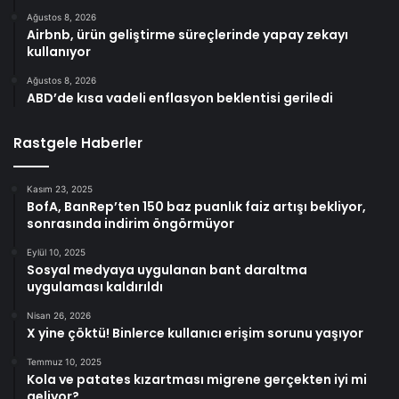
Ağustos 8, 2026
Airbnb, ürün geliştirme süreçlerinde yapay zekayı
kullanıyor
Ağustos 8, 2026
ABD’de kısa vadeli enflasyon beklentisi geriledi
Rastgele Haberler
Kasım 23, 2025
BofA, BanRep’ten 150 baz puanlık faiz artışı bekliyor,
sonrasında indirim öngörmüyor
Eylül 10, 2025
Sosyal medyaya uygulanan bant daraltma
uygulaması kaldırıldı
Nisan 26, 2026
X yine çöktü! Binlerce kullanıcı erişim sorunu yaşıyor
Temmuz 10, 2025
Kola ve patates kızartması migrene gerçekten iyi mi
geliyor?