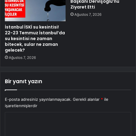
Başkanı Dervişoğlu’nu
Ziyaret Etti
Ağustos 7, 2026
İstanbul İSKİ su kesintisi!
22-23 Temmuz İstanbul’da
su kesintisi ne zaman
bitecek, sular ne zaman
gelecek?
Ağustos 7, 2026
Bir yanıt yazın
E-posta adresiniz yayınlanmayacak.
Gerekli alanlar
*
ile
işaretlenmişlerdir
Y
o
r