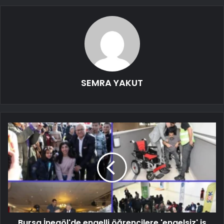
SEMRA YAKUT
Bursa İnegöl'de engelli öğrencilere 'engelsiz' iş