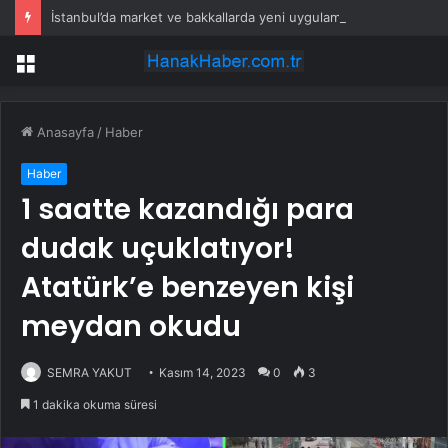
İstanbul’da market ve bakkallarda yeni uygulama devreye girdi
Menü
Anasayfa
/
Haber
Haber
1 saatte kazandığı para
dudak uçuklatıyor!
Atatürk’e benzeyen kişi
meydan okudu
SEMRA YAKUT
Kasım 14, 2023
0
3
1 dakika okuma süresi