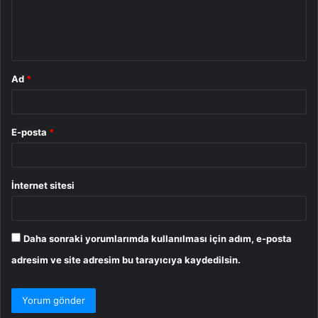
m
*
Ad
*
E-posta
*
İnternet sitesi
Daha sonraki yorumlarımda kullanılması için adım, e-posta
adresim ve site adresim bu tarayıcıya kaydedilsin.