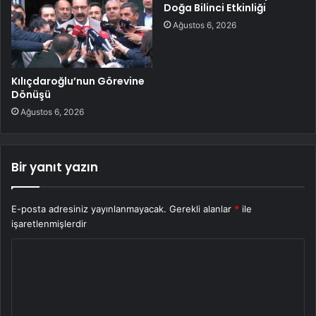
Doğa Bilinci Etkinliği
Ağustos 6, 2026
Kılıçdaroğlu’nun Görevine
Dönüşü
Ağustos 6, 2026
Bir yanıt yazın
E-posta adresiniz yayınlanmayacak.
Gerekli alanlar
*
ile
işaretlenmişlerdir
Y
o
r
u