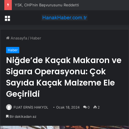
YSK, CHP’nin Başvurusunu Reddetti
Menü
Anasayfa
/
Haber
Haber
Niğde’de Kaçak Makaron ve
Sigara Operasyonu: Çok
Sayıda Kaçak Malzeme Ele
Geçirildi
FUAT ERNİS HAKYOL
Ocak 18, 2024
0
2
Bir dakikadan az