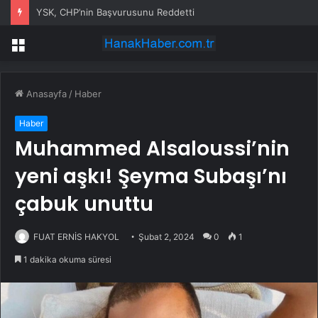
Ham Petrol WTI Vadeli İşlemleri neden düşüyor?
Menü
Anasayfa
/
Haber
Haber
Muhammed Alsaloussi’nin
yeni aşkı! Şeyma Subaşı’nı
çabuk unuttu
FUAT ERNİS HAKYOL
Şubat 2, 2024
0
1
1 dakika okuma süresi