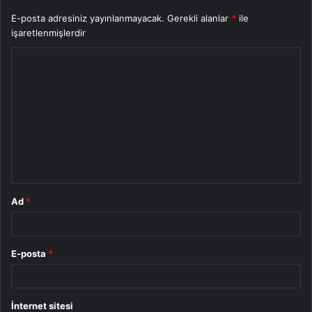
E-posta adresiniz yayınlanmayacak.
Gerekli alanlar
*
ile
işaretlenmişlerdir
Y
o
r
u
m
*
Ad
*
E-posta
*
İnternet sitesi