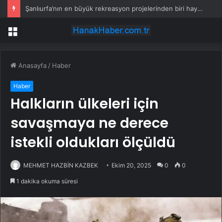
Şanlıurfa’nın en büyük rekreasyon projelerinden biri hayata geçiyor
Menü
Anasayfa
/
Haber
Haber
Halkların ülkeleri için
savaşmaya ne derece
istekli oldukları ölçüldü
MEHMET HAZBİN KAZBEK
Ekim 20, 2025
0
0
1 dakika okuma süresi