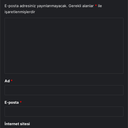
E-posta adresiniz yayınlanmayacak.
Gerekli alanlar
*
ile
işaretlenmişlerdir
Y
o
r
u
m
*
Ad
*
E-posta
*
İnternet sitesi