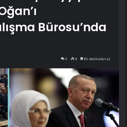
Oğan’ı
lışma Bürosu’nda
0
8
Bir dakikadan az