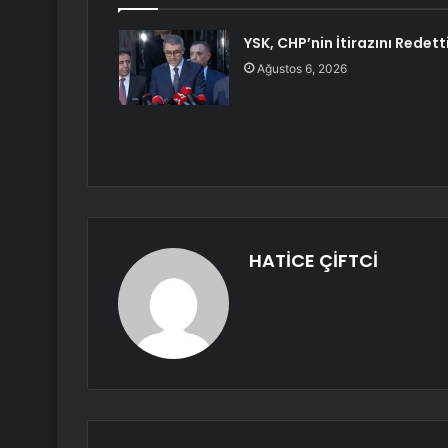
YSK, CHP’nin İtirazını Redett
Ağustos 6, 2026
HATİCE ÇİFTCİ