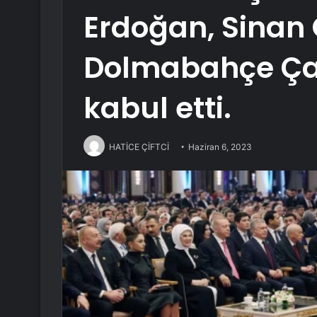
Erdoğan, Sinan 
Dolmabahçe Ça
kabul etti.
HATİCE ÇİFTCİ
Haziran 6, 2023