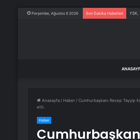
YSK, 
Perşembe, Ağustos 6 2026
Son Dakika Haberleri
ANASAY
Anasayfa
/
Haber
/
Cumhurbaşkanı Recep Tayyip Er
etti.
Haber
Cumhurbaşkanı