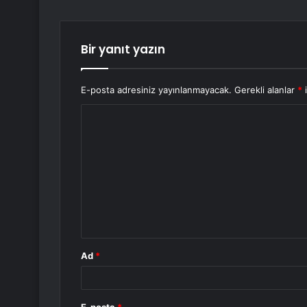
Bir yanıt yazın
E-posta adresiniz yayınlanmayacak.
Gerekli alanlar
*
i
Y
o
r
u
m
*
Ad
*