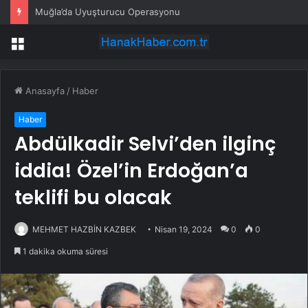
Muğla’da Uyuşturucu Operasyonu
Menü
Anasayfa
/
Haber
Haber
Abdülkadir Selvi’den ilginç
iddia! Özel’in Erdoğan’a
teklifi bu olacak
MEHMET HAZBİN KAZBEK
Nisan 19, 2024
0
0
1 dakika okuma süresi