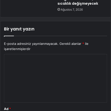
sıcaklık değişmeyecek
Ağustos 7, 2026
Bir yanıt yazın
E-posta adresiniz yayınlanmayacak.
Gerekli alanlar
*
ile
işaretlenmişlerdir
Y
o
r
u
m
*
Ad
*