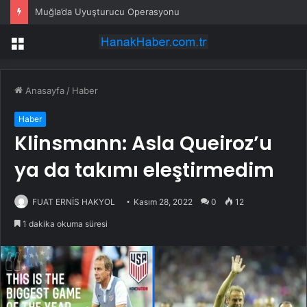
Muğla’da Uyuşturucu Operasyonu
Menü
Anasayfa
/
Haber
Haber
Klinsmann: Asla Queiroz’u
ya da takımı eleştirmedim
FUAT ERNİS HAKYOL
Kasım 28, 2022
0
12
1 dakika okuma süresi