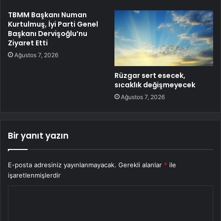
TBMM Başkanı Numan
Kurtulmuş, İyi Parti Genel
Başkanı Dervişoğlu’nu
Ziyaret Etti
Ağustos 7, 2026
Rüzgar sert esecek,
sıcaklık değişmeyecek
Ağustos 7, 2026
Bir yanıt yazın
E-posta adresiniz yayınlanmayacak.
Gerekli alanlar
*
ile
işaretlenmişlerdir
Y
o