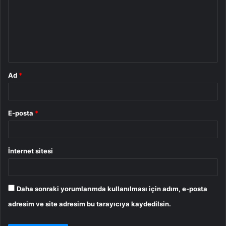
r
u
m
*
Ad
*
E-posta
*
İnternet sitesi
Daha sonraki yorumlarımda kullanılması için adım, e-posta
adresim ve site adresim bu tarayıcıya kaydedilsin.