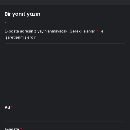
Bir yanıt yazın
E-posta adresiniz yayınlanmayacak.
Gerekli alanlar
*
ile
işaretlenmişlerdir
Y
o
r
u
m
*
Ad
*
E-posta
*