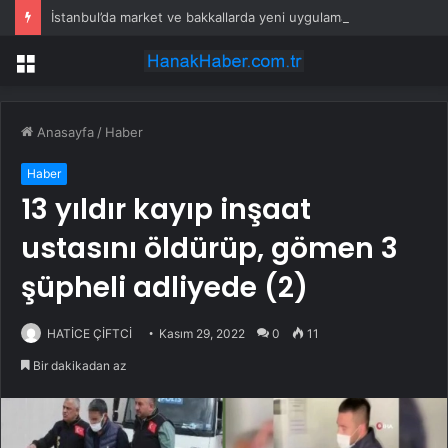
İstanbul’da market ve bakkallarda yeni uygulama devreye girdi
Menü
Anasayfa
/
Haber
Haber
13 yıldır kayıp inşaat
ustasını öldürüp, gömen 3
şüpheli adliyede (2)
HATİCE ÇİFTCİ
Kasım 29, 2022
0
11
Bir dakikadan az