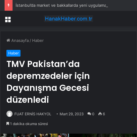
İstanbul’da market ve bakkallarda yeni uygulama devreye girdi
Menü
Anasayfa
/
Haber
Haber
TMV Pakistan’da
depremzedeler için
Dayanışma Gecesi
düzenledi
FUAT ERNİS HAKYOL
Mart 29, 2023
0
6
1 dakika okuma süresi