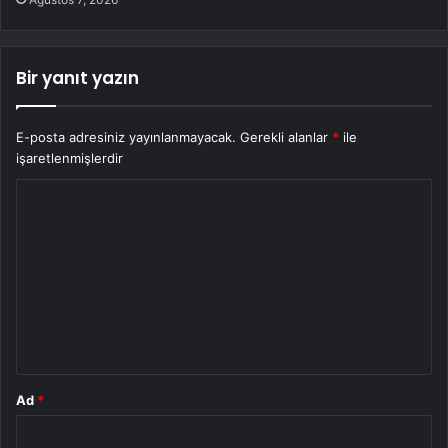
Bir yanıt yazın
E-posta adresiniz yayınlanmayacak.
Gerekli alanlar
*
ile
işaretlenmişlerdir
Y
o
r
u
m
*
Ad
*