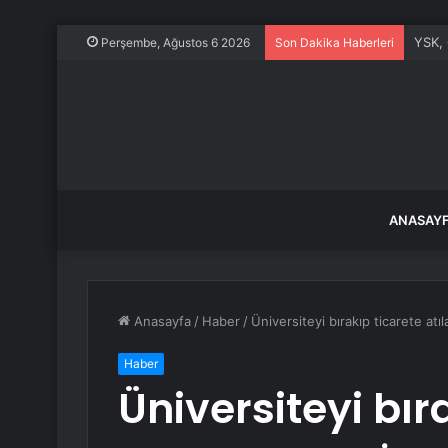
YSK, 
Perşembe, Ağustos 6 2026
Son Dakika Haberleri
ANASAY
Anasayfa
/
Haber
/
Üniversiteyi bırakıp ticarete atı
Haber
Üniversiteyi bır