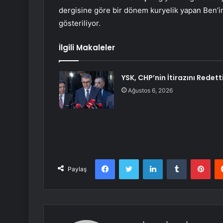
dergisine göre bir dönem kuryelik yapan Ben’in
gösteriliyor.
İlgili Makaleler
YSK, CHP’nin İtirazını Redett
Ağustos 6, 2026
Facebook
Twitter
LinkedIn
Tumblr
Pint
Paylaş