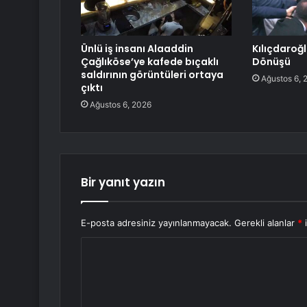
Ünlü iş insanı Alaaddin
Kılıçdaroğ
Çağlıköse’ye kafede bıçaklı
Dönüşü
saldırının görüntüleri ortaya
Ağustos 6, 
çıktı
Ağustos 6, 2026
Bir yanıt yazın
E-posta adresiniz yayınlanmayacak.
Gerekli alanlar
*
i
Y
o
r