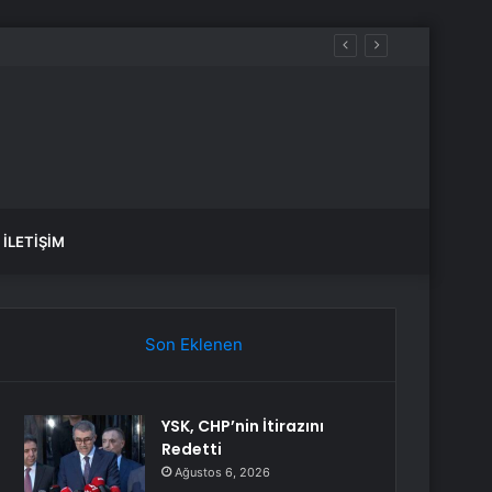
İLETIŞIM
Son Eklenen
YSK, CHP’nin İtirazını
Redetti
Ağustos 6, 2026