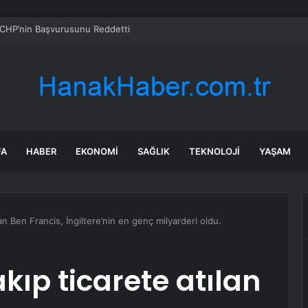
CHP’nin Başvurusunu Reddetti
FA
HABER
EKONOMI
SAĞLIK
TEKNOLOJI
YAŞAM
lan Ben Francis, İngiltere’nin en genç milyarderi oldu.
akıp ticarete atılan