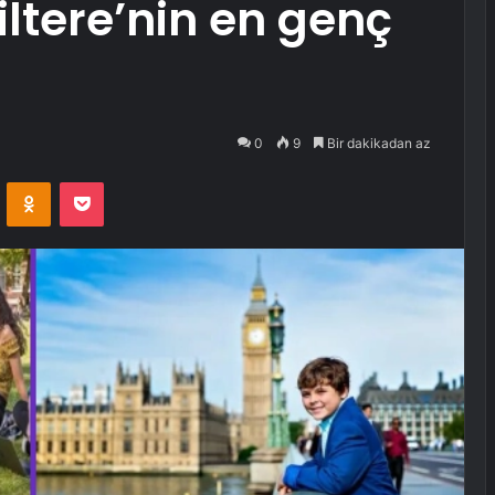
iltere’nin en genç
.
0
9
Bir dakikadan az
VKontakte
Odnoklassniki
Pocket