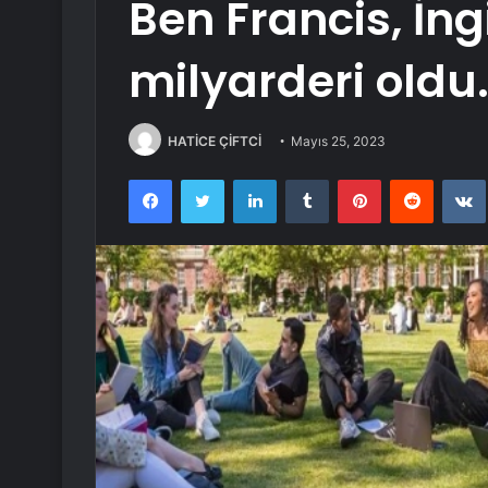
Ben Francis, İng
milyarderi oldu
HATİCE ÇİFTCİ
Mayıs 25, 2023
Facebook
Twitter
LinkedIn
Tumblr
Pinterest
Reddit