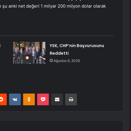
 şu anki net değeri 1 milyar 200 milyon dolar olarak
i
YSK, CHP’nin Başvurusunu
Reddetti
Ağustos 6, 2026
erest
Reddit
VKontakte
Odnoklassniki
Pocket
E-Posta ile paylaş
Yazdır