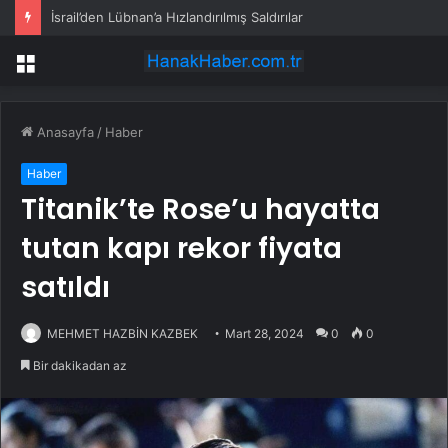
İsrail’den Lübnan’a Hızlandırılmış Saldırılar
Menü
Anasayfa
/
Haber
Haber
Titanik’te Rose’u hayatta
tutan kapı rekor fiyata
satıldı
MEHMET HAZBİN KAZBEK
Mart 28, 2024
0
0
Bir dakikadan az