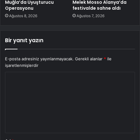
Muğla’da Uyuşturucu
Melek Mosso Alanya’da
Operasyonu
festivalde sahne aldı
Ağustos 8, 2026
Ağustos 7, 2026
Bir yanıt yazın
E-posta adresiniz yayınlanmayacak.
Gerekli alanlar
*
ile
işaretlenmişlerdir
Y
o
r
u
m
*