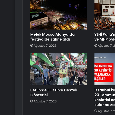
Melek Mosso Alanya’da
YENİ Parti’
festivalde sahne aldı
ve MHP oyl
Ağustos 7, 2026
Ağustos 7, 
Berlin’de Filistin’e Destek
İstanbul İS
Gösterisi
23 Temmuz 
kesintisi 
Ağustos 7, 2026
sular ne z
Ağustos 7, 