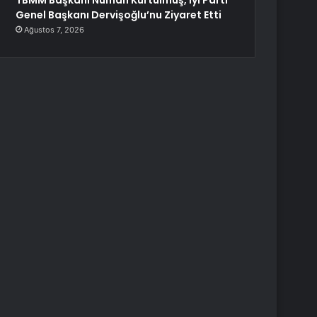
TBMM Başkanı Numan Kurtulmuş, İyi Parti
Genel Başkanı Dervişoğlu’nu Ziyaret Etti
Ağustos 7, 2026