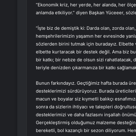
“Ekonomik kriz, her yerde, her alanda, her ölçe
anlamda etkiliyor.” diyen Başkan Yüceeer, sözl
“İşte biz de demiştik ki: Darda olan, zorda olan,
hemşehrilerimizin yaşamın her evresinde yanl
sözlerden birini tutmak için buradayız. Elbette 
elbette kurtaracak bir destek değil. Ama biz bu
bir katkı; bir nebze de olsun sizi rahatlatacak, 
teriyle denizden çıkarmanıza bir katkı sağlamak
Bunun farkındayız. Geçtiğimiz hafta burada üret
desteklerimizi sürdürüyoruz. Burada üreticile
macun ve boyalar siz kıymetli balıkçı esnafımız
sonra da sizlerin ihtiyacı ve talepleri doğrul
desteklerimizi ve daha fazlasını inşallah önüm
Gerçekleştirmiş olduğumuz malzeme desteğinin h
bereketli, bol kazançlı bir sezon diliyorum.