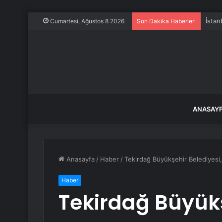
İstan
Cumartesi, Ağustos 8 2026
Son Dakika Haberleri
ANASAY
Anasayfa
/
Haber
/
Tekirdağ Büyükşehir Belediyesi,
Haber
Tekirdağ Büyükş