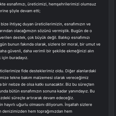
kte esnafımızı, üreticimizi, hemşehrilerimizi olumsuz
erine şöyle devam etti;
 bize ihtiyaç duyan üreticilerimizin, esnafımızın ve
arından olacağımızın sözünü vermiştik. Bugün de o
verilen destek, çok büyük değil. Balıkçı esnafımızı
gün bunun fakında olarak, sizlere bir moral, bir umut ve
daha güvenli, daha verimli bir şekilde ekmeğinizi alın
 için buradayız.
icilerimize fide desteklerimiz oldu. Diğer alanlardaki
rimize tekne bakım malzemesi olarak vereceğimiz
a bir nebze de olsa katkı sunacaktır. Biz bu süreçten
tusunda bütün esnafımızın sonuna kadar yanındayız. Bu
üzdeki süreçte artırarak devam edeceğiz.
ayırlı uğurlu olmasını diliyorum. İnşallah sizlere
 Hem denizimizden hem toprağımızdan hem