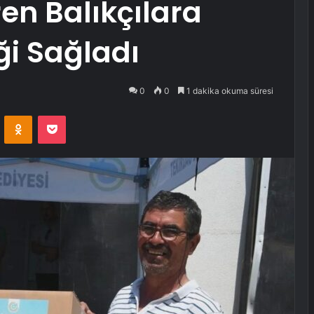
en Balıkçılara
i Sağladı
0
0
1 dakika okuma süresi
VKontakte
Odnoklassniki
Pocket