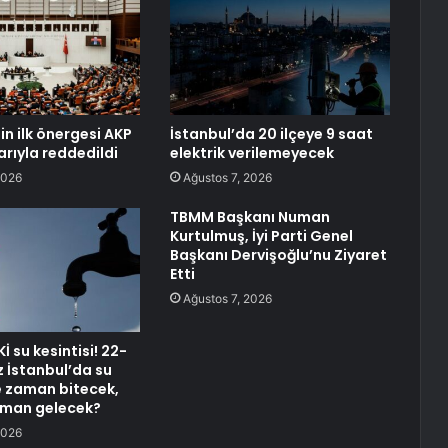
nin ilk önergesi AKP
İstanbul’da 20 ilçeye 9 saat
arıyla reddedildi
elektrik verilemeyecek
2026
Ağustos 7, 2026
TBMM Başkanı Numan
Kurtulmuş, İyi Parti Genel
Başkanı Dervişoğlu’nu Ziyaret
Etti
Ağustos 7, 2026
Kİ su kesintisi! 22-
İstanbul’da su
ne zaman bitecek,
aman gelecek?
2026