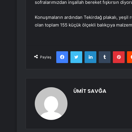
sofralarımızdan inşallah bereket fışkırsın diyoru
Konuşmaların ardından Tekirdağ plakalı, yeşil r
olan toplam 155 küçük ölçekli balıkçıya malzeme
Facebook
Twitter
LinkedIn
Tumblr
Pint
Paylaş
ÜMİT SAVĞA