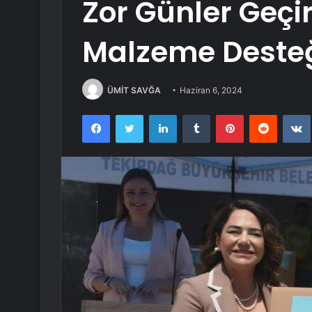
Zor Günler Geçir
Malzeme Desteğ
ÜMİT SAVĞA
Haziran 6, 2024
Facebook
Twitter
LinkedIn
Tumblr
Pinterest
Reddit