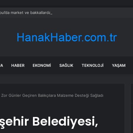
bul’da market ve bakkallarda yeni uygulama devreye girdi
FA
HABER
EKONOMI
SAĞLIK
TEKNOLOJI
YAŞAM
 Zor Günler Geçiren Balıkçılara Malzeme Desteği Sağladı
ehir Belediyesi,