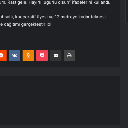
m. Rast gele. Hayırlı, uğurlu olsun” ifadelerini kullandı.
uhsatlı, kooperatif üyesi ve 12 metreye kadar teknesi
 dağıtımı gerçekleştirildi.
erest
Reddit
VKontakte
Odnoklassniki
Pocket
E-Posta ile paylaş
Yazdır