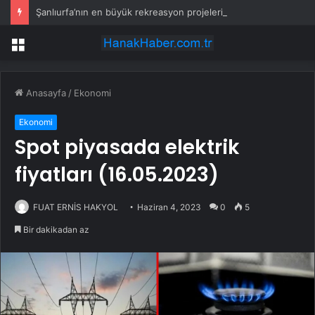
Şanlıurfa’nın en büyük rekreasyon projelerinden biri hayata geçiyor
Menü
Anasayfa
/
Ekonomi
Ekonomi
Spot piyasada elektrik
fiyatları (16.05.2023)
FUAT ERNİS HAKYOL
Haziran 4, 2023
0
5
Bir dakikadan az