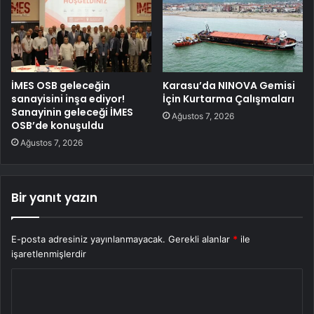
İMES OSB geleceğin
Karasu’da NINOVA Gemisi
sanayisini inşa ediyor!
İçin Kurtarma Çalışmaları
Sanayinin geleceği İMES
Ağustos 7, 2026
OSB’de konuşuldu
Ağustos 7, 2026
Bir yanıt yazın
E-posta adresiniz yayınlanmayacak.
Gerekli alanlar
*
ile
işaretlenmişlerdir
Y
o