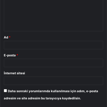
r
u
m
*
Ad
*
E-posta
*
İnternet sitesi
Daha sonraki yorumlarımda kullanılması için adım, e-posta
adresim ve site adresim bu tarayıcıya kaydedilsin.