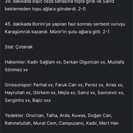
39. dakikada Bajic ceza sahasına topla girdi ve Sainz
beklemeden topu ağlara gönderdi. 2-0
45. dakikada Borini’ye yapılan faul sonrası serbest vuruşu
Karagümrük kazandı. Münir’in şutu ağlara gitti. 2-1
Stat: Çotanak
Hakemler: Kadir Sağlam xx, Serkan Olguncan xx, Mustafa
Sönmez xx
Giresunspor: Ferhat xx, Faruk Can xx, Perez xx, Arias xx,
Hayrullah xx, Görkem xx, Mejia xx, Sainz xx, Savicevic xx,
Serginho xx, Bajic xxx
Yedekler: Onurcan, Talha, Arda, Kuwas, Doğan Can,
Rahmetullah, Murat Cem, Campuzano, Kadir, Mert Han