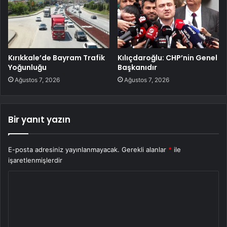
Kırıkkale’de Bayram Trafik
Kılıçdaroğlu: CHP’nin Genel
Yoğunluğu
Başkanıdır
Ağustos 7, 2026
Ağustos 7, 2026
Bir yanıt yazın
E-posta adresiniz yayınlanmayacak.
Gerekli alanlar
*
ile
işaretlenmişlerdir
Y
o
r
u