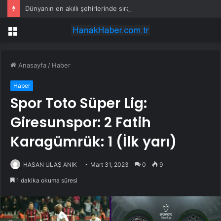
Dünyanın en akıllı şehirlerinde sıralama değişti: Yapay zekâ etkili oldu
Menü
Anasayfa
/
Haber
Haber
Spor Toto Süper Lig:
Giresunspor: 2 Fatih
Karagümrük: 1 (İlk yarı)
HASAN ULAŞ ANIK
Mart 31, 2023
0
9
1 dakika okuma süresi