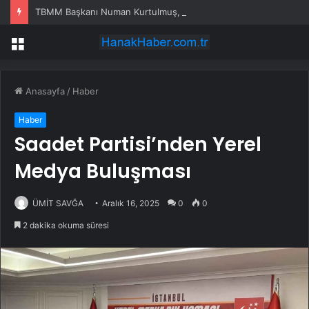
TBMM Başkanı Numan Kurtulmuş, İyi Parti Genel Başkanı Dervişoğlu’nu Ziyaret Etti
Menü
Anasayfa
/
Haber
Haber
Saadet Partisi’nden Yerel
Medya Buluşması
ÜMİT SAVĞA
Aralık 16, 2025
0
0
2 dakika okuma süresi