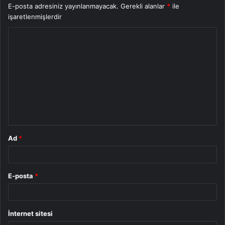
E-posta adresiniz yayınlanmayacak.
Gerekli alanlar
*
ile
işaretlenmişlerdir
Y
o
r
u
m
*
Ad
*
E-posta
*
İnternet sitesi