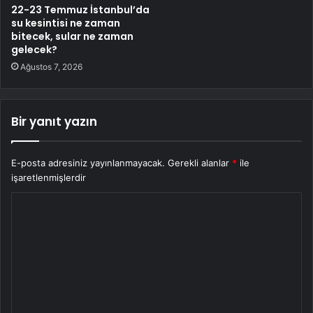
22-23 Temmuz İstanbul’da
su kesintisi ne zaman
bitecek, sular ne zaman
gelecek?
Ağustos 7, 2026
Bir yanıt yazın
E-posta adresiniz yayınlanmayacak.
Gerekli alanlar
*
ile
işaretlenmişlerdir
Y
o
r
u
m
*