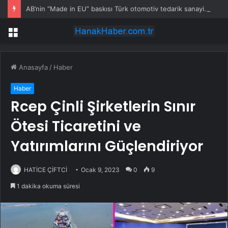
AB’nin “Made in EU” baskısı Türk otomotiv tedarik sanayisini düşündürüyor
Menü
Anasayfa
/
Haber
Haber
Rcep Çinli Şirketlerin Sınır
Ötesi Ticaretini ve
Yatırımlarını Güçlendiriyor
HATİCE ÇİFTCİ
Ocak 9, 2023
0
9
1 dakika okuma süresi