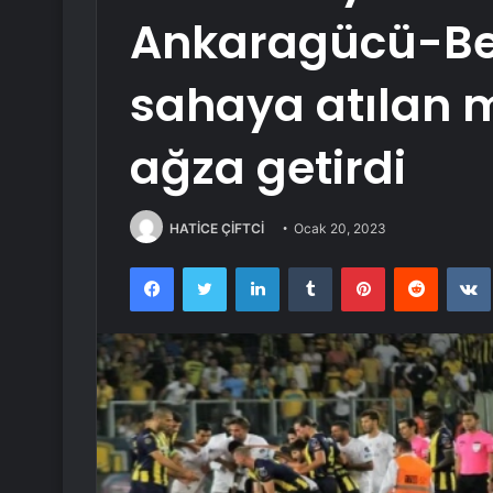
Ankaragücü-Be
sahaya atılan 
ağza getirdi
HATİCE ÇİFTCİ
Ocak 20, 2023
Facebook
Twitter
LinkedIn
Tumblr
Pinterest
Reddit