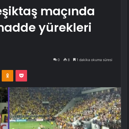
şiktaş maçında
madde yürekleri
0
8
1 dakika okuma süresi
VKontakte
Odnoklassniki
Pocket