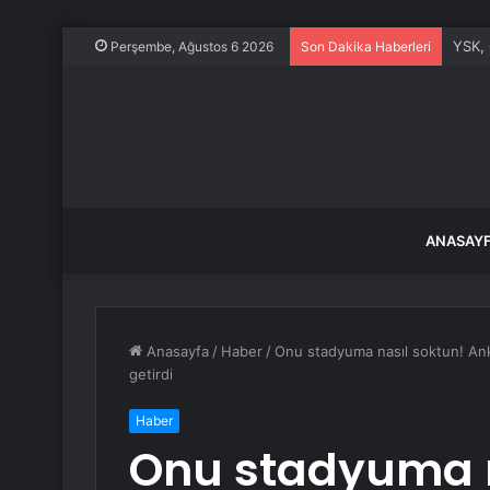
YSK, 
Perşembe, Ağustos 6 2026
Son Dakika Haberleri
ANASAY
Anasayfa
/
Haber
/
Onu stadyuma nasıl soktun! An
getirdi
Haber
Onu stadyuma n