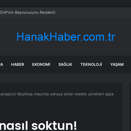
CHP’nin Başvurusunu Reddetti
FA
HABER
EKONOMI
SAĞLIK
TEKNOLOJI
YAŞAM
karagücü-Beşiktaş maçında sahaya atılan madde yürekleri ağza
asıl soktun!