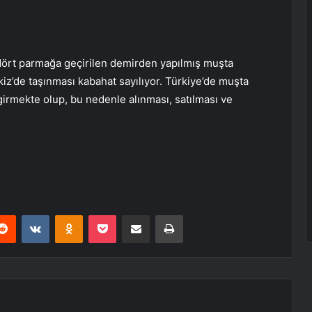
 dört parmağa geçirilen demirden yapılmış muşta
kiz’de taşınması kabahat sayılıyor. Türkiye’de muşta
 girmekte olup, bu nedenle alınması, satılması ve
erest
Reddit
VKontakte
Odnoklassniki
Pocket
E-Posta ile paylaş
Yazdır