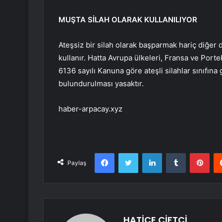
MUŞTA SİLAH OLARAK KULLANILIYOR
Ateşsiz bir silah olarak başparmak hariç diğer
kullanır. Hatta Avrupa ülkeleri, Fransa ve Porte
6136 sayılı Kanuna göre ateşli silahlar sınıfına
bulundurulması yasaktır.
haber-arpacay.xyz
Facebook
Twitter
LinkedIn
Tumblr
Pint
Paylaş
HATİCE ÇİFTCİ