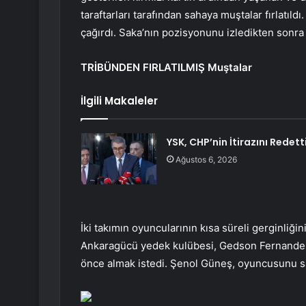
taraftarları tarafından sahaya muştalar fırlatıl
çağırdı. Saka’nın pozisyonunu izledikten sonra kı
TRİBÜNDEN FIRLATILMIŞ Muştalar
İlgili Makaleler
YSK, CHP’nin İtirazını Redett
Ağustos 6, 2026
İki takımın oyuncularının kısa süreli gerginliği
Ankaragücü yedek kulübesi, Gedson Fernandes’
önce almak istedi. Şenol Güneş, oyuncusunu sa