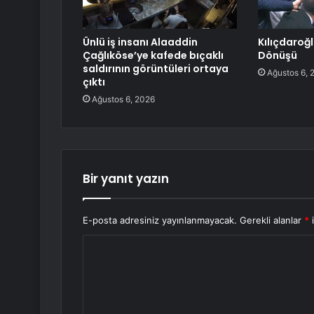
Ünlü iş insanı Alaaddin
Kılıçdaroğ
Çağlıköse’ye kafede bıçaklı
Dönüşü
saldırının görüntüleri ortaya
Ağustos 6, 
çıktı
Ağustos 6, 2026
Bir yanıt yazın
E-posta adresiniz yayınlanmayacak.
Gerekli alanlar
*
i
Y
o
r
u