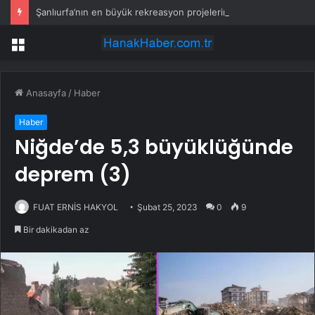
Şanlıurfa’nın en büyük rekreasyon projelerinden biri hayata geçiyor
Menü
Anasayfa
/
Haber
Haber
Niğde’de 5,3 büyüklüğünde
deprem (3)
FUAT ERNİS HAKYOL
Şubat 25, 2023
0
9
Bir dakikadan az