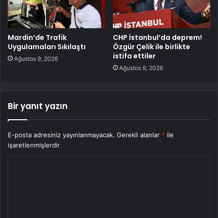
Mardin’de Trafik
CHP İstanbul’da deprem!
Uygulamaları Sıkılaştı
Özgür Çelik ile birlikte
istifa ettiler
Ağustos 9, 2026
Ağustos 9, 2026
Bir yanıt yazın
E-posta adresiniz yayınlanmayacak.
Gerekli alanlar
*
ile
işaretlenmişlerdir
Y
o
r
u