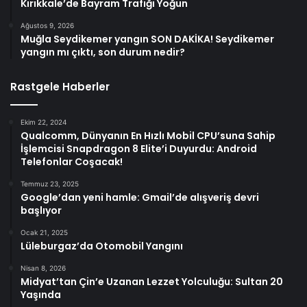
Kırıkkale’de Bayram Trafiği Yoğun
Ağustos 9, 2026
Muğla Seydikemer yangın SON DAKİKA! Seydikemer
yangın mı çıktı, son durum nedir?
Rastgele Haberler
Ekim 22, 2024
Qualcomm, Dünyanın En Hızlı Mobil CPU’suna Sahip
İşlemcisi Snapdragon 8 Elite’i Duyurdu: Android
Telefonlar Coşacak!
Temmuz 23, 2025
Google’dan yeni hamle: Gmail’de alışveriş devri
başlıyor
Ocak 21, 2025
Lüleburgaz’da Otomobil Yangını
Nisan 8, 2026
Midyat’tan Çin’e Uzanan Lezzet Yolculuğu: Sultan 20
Yaşında