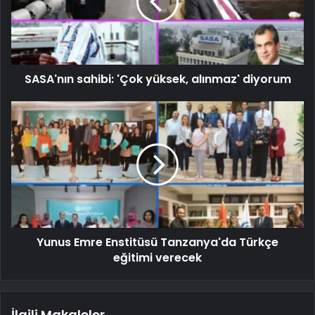
SASA'nın sahibi: 'Çok yüksek, alınmaz' diyorum
Yunus Emre Enstitüsü Tanzanya'da Türkçe
eğitimi verecek
İlgili Makaleler