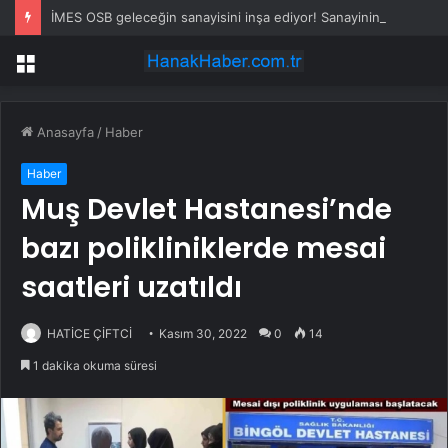
İMES OSB geleceğin sanayisini inşa ediyor! Sanayinin geleceği İMES OSB’de konuşuldu
Menü
Anasayfa
/
Haber
Haber
Muş Devlet Hastanesi’nde
bazı polikliniklerde mesai
saatleri uzatıldı
HATİCE ÇİFTCİ
Kasım 30, 2022
0
14
1 dakika okuma süresi