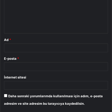
r
u
m
*
Ad
*
E-posta
*
İnternet sitesi
Daha sonraki yorumlarımda kullanılması için adım, e-posta
adresim ve site adresim bu tarayıcıya kaydedilsin.