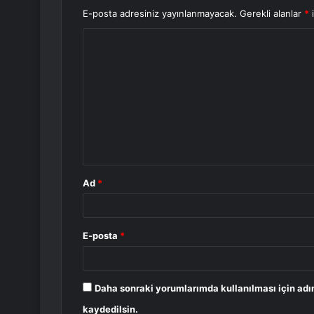
E-posta adresiniz yayınlanmayacak.
Gerekli alanlar
*
i
Y
o
r
u
m
*
Ad
*
E-posta
*
Daha sonraki yorumlarımda kullanılması için adı
kaydedilsin.