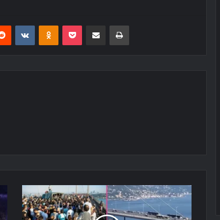
erest
Reddit
VKontakte
Odnoklassniki
Pocket
E-Posta ile paylaş
Yazdır