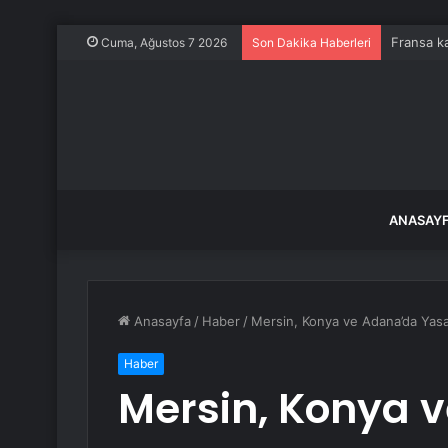
Fransa ka
Cuma, Ağustos 7 2026
Son Dakika Haberleri
ANASAY
Anasayfa
/
Haber
/
Mersin, Konya ve Adana’da Yasa
Haber
Mersin, Konya 