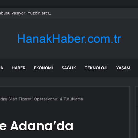
busu yaşıyor: Yüzbinlerce kişi kaçıyor alevler kovalıyor
FA
HABER
EKONOMI
SAĞLIK
TEKNOLOJI
YAŞAM
dışı Silah Ticareti Operasyonu: 4 Tutuklama
ve Adana’da