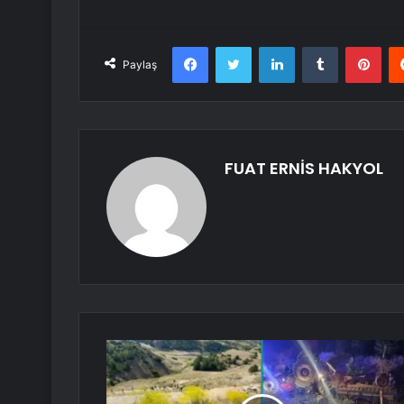
Facebook
Twitter
LinkedIn
Tumblr
Pint
Paylaş
FUAT ERNİS HAKYOL