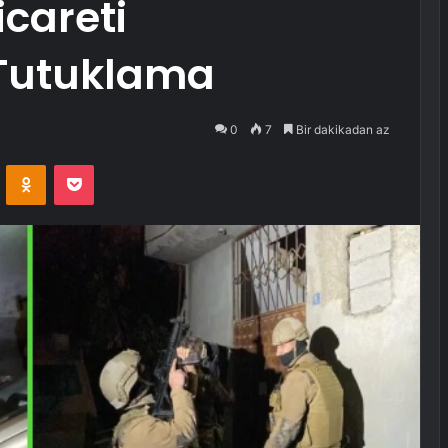
icareti
 Tutuklama
0
7
Bir dakikadan az
VKontakte
Odnoklassniki
Pocket