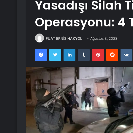
Yasadışı Silah T
Operasyonu: 4
FUAT ERNİS HAKYOL
Ağustos 3, 2023
Facebook
Twitter
LinkedIn
Tumblr
Pinterest
Reddit