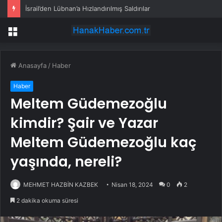
İsrail’den Lübnan’a Hızlandırılmış Saldırılar
Menü
Anasayfa
/
Haber
Haber
Meltem Güdemezoğlu
kimdir? Şair ve Yazar
Meltem Güdemezoğlu kaç
yaşında, nereli?
MEHMET HAZBİN KAZBEK
Nisan 18, 2024
0
2
2 dakika okuma süresi