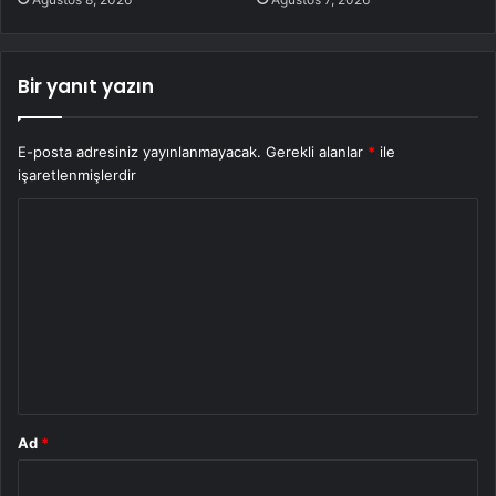
Bir yanıt yazın
E-posta adresiniz yayınlanmayacak.
Gerekli alanlar
*
ile
işaretlenmişlerdir
Y
o
r
u
m
*
Ad
*