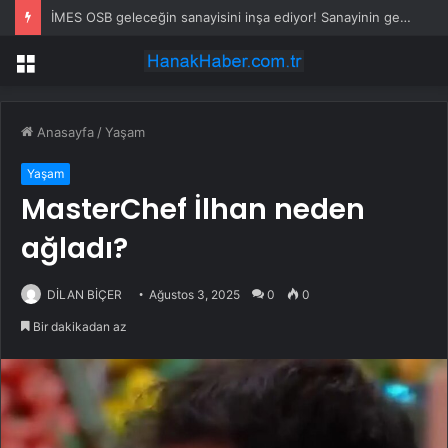
İMES OSB geleceğin sanayisini inşa ediyor! Sanayinin geleceği İMES OSB’de konuşuldu
Menü
Anasayfa
/
Yaşam
Yaşam
MasterChef İlhan neden
ağladı?
DİLAN BİÇER
Ağustos 3, 2025
0
0
Bir dakikadan az