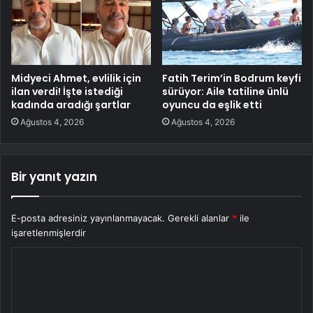
Midyeci Ahmet, evlilik için
Fatih Terim’in Bodrum keyfi
ilan verdi! İşte istediği
sürüyor: Aile tatiline ünlü
kadında aradığı şartlar
oyuncu da eşlik etti
Ağustos 4, 2026
Ağustos 4, 2026
Bir yanıt yazın
E-posta adresiniz yayınlanmayacak.
Gerekli alanlar
*
ile
işaretlenmişlerdir
Y
o
r