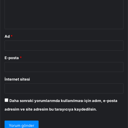
u
m
*
Ad
*
E-posta
*
İnternet sitesi
Daha sonraki yorumlarımda kullanılması için adım, e-posta
adresim ve site adresim bu tarayıcıya kaydedilsin.