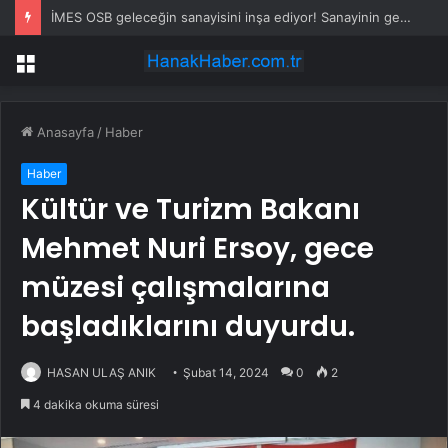
İMES OSB geleceğin sanayisini inşa ediyor! Sanayinin geleceği İMES OSB’de konuşuldu
Menü
Anasayfa
/
Haber
Haber
Kültür ve Turizm Bakanı
Mehmet Nuri Ersoy, gece
müzesi çalışmalarına
başladıklarını duyurdu.
HASAN ULAŞ ANIK
Şubat 14, 2024
0
2
4 dakika okuma süresi