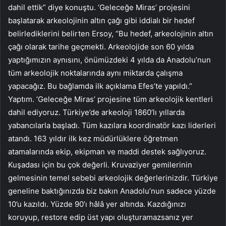
dahil ettik” diye konuştu. ‘Geleceğe Miras’ projesini
başlatarak arkeolojinin altın çağı gibi iddialı bir hedef
belirlediklerini belirten Ersoy, “Bu hedef, arkeolojinin altın
çağı olarak tarihe geçmekti. Arkeolojide son 60 yılda
yaptığımızın aynısını, önümüzdeki 4 yılda da Anadolu’nun
tüm arkeolojik noktalarında aynı miktarda çalışma
yapacağız. Bu bağlamda ilk açıklama Efes’te yapıldı.”
Yaptım. ‘Geleceğe Miras’ projesine tüm arkeolojik kentleri
dahil ediyoruz. Türkiye’de arkeoloji 1860’lı yıllarda
yabancılarla başladı. Tüm kazılara koordinatör kazı liderleri
atandı. 163 yıldır ilk kez müdürlüklere öğretmen
atamalarında ekip, ekipman ve maddi destek sağlıyoruz.
Kuşadası için bu çok değerli. Kruvaziyer gemilerinin
gelmesinin temel sebebi arkeolojik değerlerinizdir. Türkiye
geneline baktığınızda biz bakın Anadolu’nun sadece yüzde
10’u kazıldı. Yüzde 90’ı hâlâ yer altında. Kazdığınızı
koruyup, restore edip üst yapı oluşturamazsanız yer