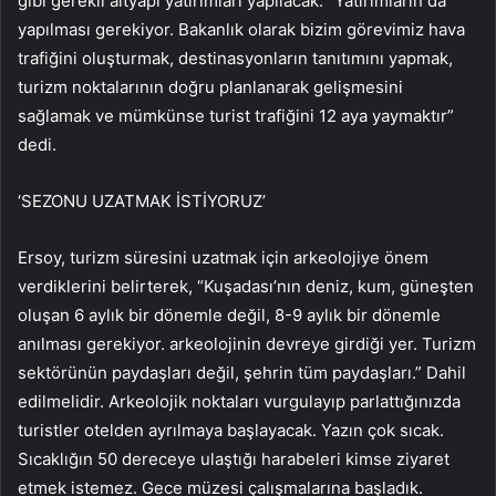
gibi gerekli altyapı yatırımları yapılacak. “Yatırımların da
yapılması gerekiyor. Bakanlık olarak bizim görevimiz hava
trafiğini oluşturmak, destinasyonların tanıtımını yapmak,
turizm noktalarının doğru planlanarak gelişmesini
sağlamak ve mümkünse turist trafiğini 12 aya yaymaktır”
dedi.
‘SEZONU UZATMAK İSTİYORUZ’
Ersoy, turizm süresini uzatmak için arkeolojiye önem
verdiklerini belirterek, “Kuşadası’nın deniz, kum, güneşten
oluşan 6 aylık bir dönemle değil, 8-9 aylık bir dönemle
anılması gerekiyor. arkeolojinin devreye girdiği yer. Turizm
sektörünün paydaşları değil, şehrin tüm paydaşları.” Dahil
edilmelidir. Arkeolojik noktaları vurgulayıp parlattığınızda
turistler otelden ayrılmaya başlayacak. Yazın çok sıcak.
Sıcaklığın 50 dereceye ulaştığı harabeleri kimse ziyaret
etmek istemez. Gece müzesi çalışmalarına başladık.