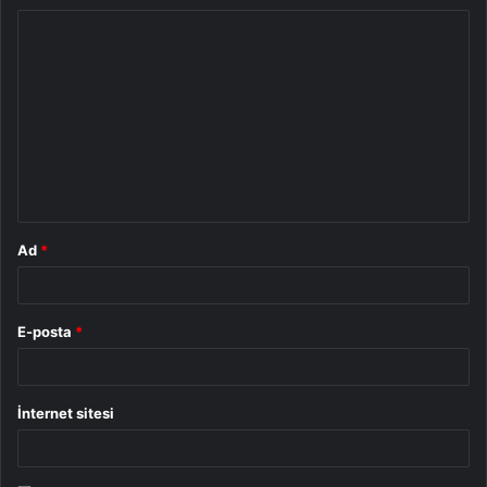
Y
o
r
u
m
*
Ad
*
E-posta
*
İnternet sitesi