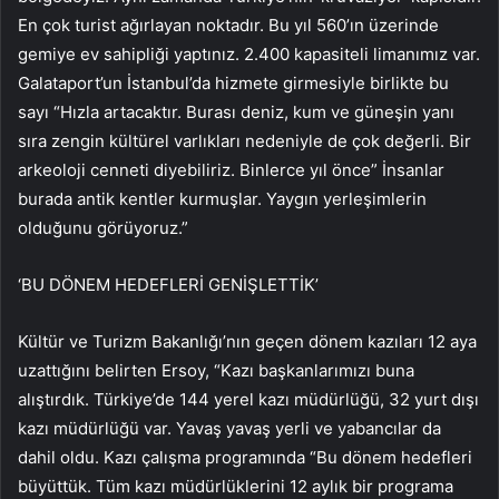
En çok turist ağırlayan noktadır. Bu yıl 560’ın üzerinde
gemiye ev sahipliği yaptınız. 2.400 kapasiteli limanımız var.
Galataport’un İstanbul’da hizmete girmesiyle birlikte bu
sayı “Hızla artacaktır. Burası deniz, kum ve güneşin yanı
sıra zengin kültürel varlıkları nedeniyle de çok değerli. Bir
arkeoloji cenneti diyebiliriz. Binlerce yıl önce” İnsanlar
burada antik kentler kurmuşlar. Yaygın yerleşimlerin
olduğunu görüyoruz.”
‘BU DÖNEM HEDEFLERİ GENİŞLETTİK’
Kültür ve Turizm Bakanlığı’nın geçen dönem kazıları 12 aya
uzattığını belirten Ersoy, “Kazı başkanlarımızı buna
alıştırdık. Türkiye’de 144 yerel kazı müdürlüğü, 32 yurt dışı
kazı müdürlüğü var. Yavaş yavaş yerli ve yabancılar da
dahil oldu. Kazı çalışma programında “Bu dönem hedefleri
büyüttük. Tüm kazı müdürlüklerini 12 aylık bir programa