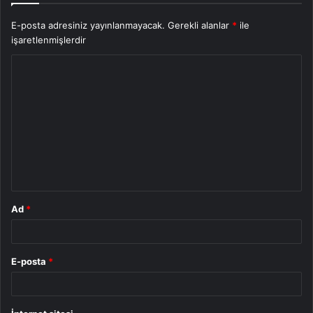
E-posta adresiniz yayınlanmayacak.
Gerekli alanlar
*
ile
işaretlenmişlerdir
Y
o
r
u
m
*
Ad
*
E-posta
*