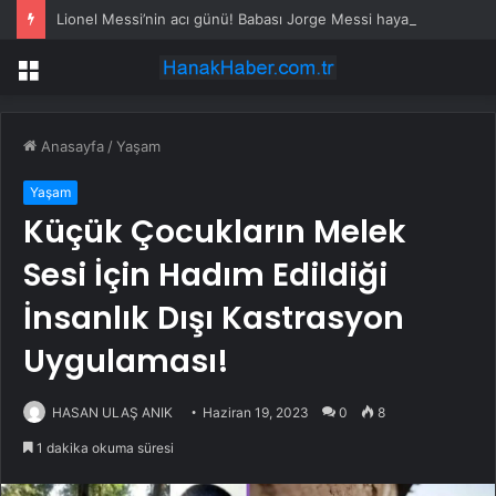
Lionel Messi’nin acı günü! Babası Jorge Messi hayatını kaybetti
Menü
Anasayfa
/
Yaşam
Yaşam
Küçük Çocukların Melek
Sesi İçin Hadım Edildiği
İnsanlık Dışı Kastrasyon
Uygulaması!
HASAN ULAŞ ANIK
Haziran 19, 2023
0
8
1 dakika okuma süresi