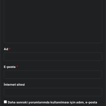
Y
o
r
u
m
*
Ad
*
E-posta
*
İnternet sitesi
Daha sonraki yorumlarımda kullanılması için adım, e-posta