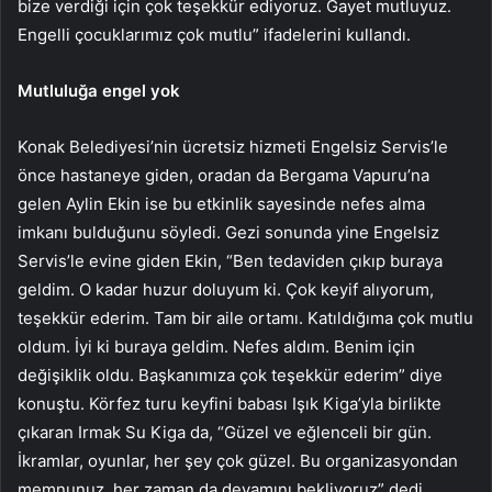
bize verdiği için çok teşekkür ediyoruz. Gayet mutluyuz.
Engelli çocuklarımız çok mutlu” ifadelerini kullandı.
Mutluluğa engel yok
Konak Belediyesi’nin ücretsiz hizmeti Engelsiz Servis’le
önce hastaneye giden, oradan da Bergama Vapuru’na
gelen Aylin Ekin ise bu etkinlik sayesinde nefes alma
imkanı bulduğunu söyledi. Gezi sonunda yine Engelsiz
Servis’le evine giden Ekin, “Ben tedaviden çıkıp buraya
geldim. O kadar huzur doluyum ki. Çok keyif alıyorum,
teşekkür ederim. Tam bir aile ortamı. Katıldığıma çok mutlu
oldum. İyi ki buraya geldim. Nefes aldım. Benim için
değişiklik oldu. Başkanımıza çok teşekkür ederim” diye
konuştu. Körfez turu keyfini babası Işık Kiga’yla birlikte
çıkaran Irmak Su Kiga da, “Güzel ve eğlenceli bir gün.
İkramlar, oyunlar, her şey çok güzel. Bu organizasyondan
memnunuz, her zaman da devamını bekliyoruz” dedi.