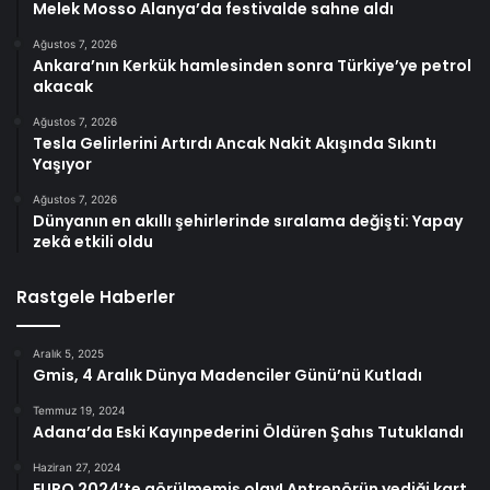
Melek Mosso Alanya’da festivalde sahne aldı
Ağustos 7, 2026
Ankara’nın Kerkük hamlesinden sonra Türkiye’ye petrol
akacak
Ağustos 7, 2026
Tesla Gelirlerini Artırdı Ancak Nakit Akışında Sıkıntı
Yaşıyor
Ağustos 7, 2026
Dünyanın en akıllı şehirlerinde sıralama değişti: Yapay
zekâ etkili oldu
Rastgele Haberler
Aralık 5, 2025
Gmis, 4 Aralık Dünya Madenciler Günü’nü Kutladı
Temmuz 19, 2024
Adana’da Eski Kayınpederini Öldüren Şahıs Tutuklandı
Haziran 27, 2024
EURO 2024’te görülmemiş olay! Antrenörün yediği kart