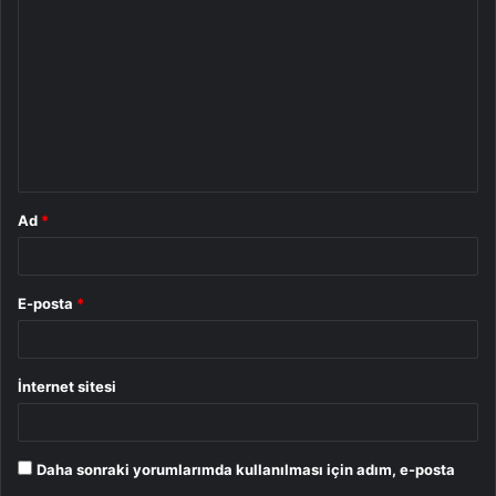
o
r
u
m
*
Ad
*
E-posta
*
İnternet sitesi
Daha sonraki yorumlarımda kullanılması için adım, e-posta