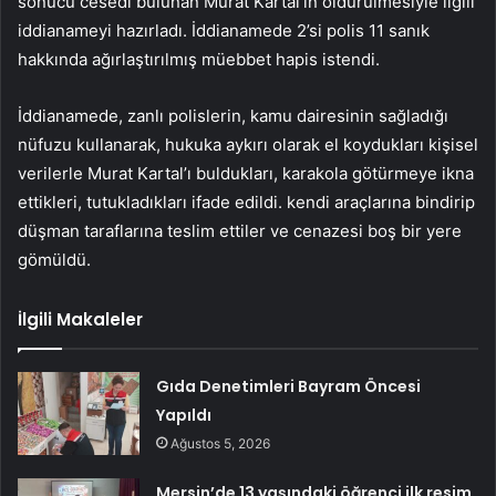
sonucu cesedi bulunan Murat Kartal’ın öldürülmesiyle ilgili
iddianameyi hazırladı. İddianamede 2’si polis 11 sanık
hakkında ağırlaştırılmış müebbet hapis istendi.
İddianamede, zanlı polislerin, kamu dairesinin sağladığı
nüfuzu kullanarak, hukuka aykırı olarak el koydukları kişisel
verilerle Murat Kartal’ı buldukları, karakola götürmeye ikna
ettikleri, tutukladıkları ifade edildi. kendi araçlarına bindirip
düşman taraflarına teslim ettiler ve cenazesi boş bir yere
gömüldü.
İlgili Makaleler
Gıda Denetimleri Bayram Öncesi
Yapıldı
Ağustos 5, 2026
Mersin’de 13 yaşındaki öğrenci ilk resim