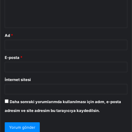
u
m
*
Ad
*
E-posta
*
İnternet sitesi
Daha sonraki yorumlarımda kullanılması için adım, e-posta
adresim ve site adresim bu tarayıcıya kaydedilsin.