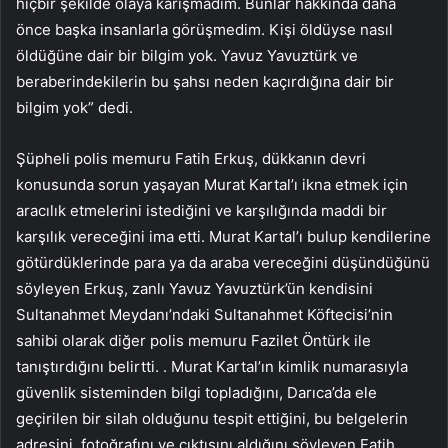
hiçbir şekilde olaya karışmadım. Bunlar hakkında daha
önce başka insanlarla görüşmedim. Kişi öldüyse nasıl
öldüğüne dair bir bilgim yok. Yavuz Yavuztürk ve
beraberindekilerin bu şahsı neden kaçırdığına dair bir
bilgim yok” dedi.
Şüpheli polis memuru Fatih Erkuş, dükkanın devri
konusunda sorun yaşayan Murat Kartal’ı ikna etmek için
aracılık etmelerini istediğini ve karşılığında maddi bir
karşılık vereceğini ima etti. Murat Kartal’ı bulup kendilerine
götürdüklerinde para ya da araba vereceğini düşündüğünü
söyleyen Erkuş, zanlı Yavuz Yavuztürk’ün kendisini
Sultanahmet Meydanı’ndaki Sultanahmet Köftecisi’nin
sahibi olarak diğer polis memuru Fazilet Öntürk ile
tanıştırdığını belirtti. . Murat Kartal’ın kimlik numarasıyla
güvenlik sisteminden bilgi topladığını, Darıca’da ele
geçirilen bir silah olduğunu tespit ettiğini, bu belgelerin
adresini, fotoğrafını ve çıktısını aldığını söyleyen Fatih