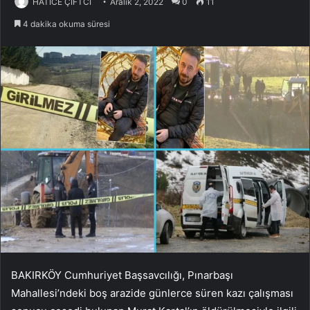
HATİCE ÇİFTCİ
Aralık 2, 2022
0
11
4 dakika okuma süresi
BAKIRKÖY Cumhuriyet Başsavcılığı, Pınarbaşı
Mahallesi’ndeki boş arazide günlerce süren kazı çalışması