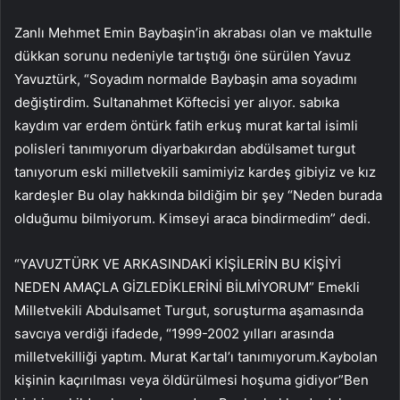
Zanlı Mehmet Emin Baybaşin’in akrabası olan ve maktulle
dükkan sorunu nedeniyle tartıştığı öne sürülen Yavuz
Yavuztürk, “Soyadım normalde Baybaşin ama soyadımı
değiştirdim. Sultanahmet Köftecisi yer alıyor. sabıka
kaydım var erdem öntürk fatih erkuş murat kartal isimli
polisleri tanımıyorum diyarbakırdan abdülsamet turgut
tanıyorum eski milletvekili samimiyiz kardeş gibiyiz ve kız
kardeşler Bu olay hakkında bildiğim bir şey “Neden burada
olduğumu bilmiyorum. Kimseyi araca bindirmedim” dedi.
“YAVUZTÜRK VE ARKASINDAKİ KİŞİLERİN BU KİŞİYİ
NEDEN AMAÇLA GİZLEDİKLERİNİ BİLMİYORUM” Emekli
Milletvekili Abdulsamet Turgut, soruşturma aşamasında
savcıya verdiği ifadede, “1999-2002 yılları arasında
milletvekilliği yaptım. Murat Kartal’ı tanımıyorum.Kaybolan
kişinin kaçırılması veya öldürülmesi hoşuma gidiyor”Ben