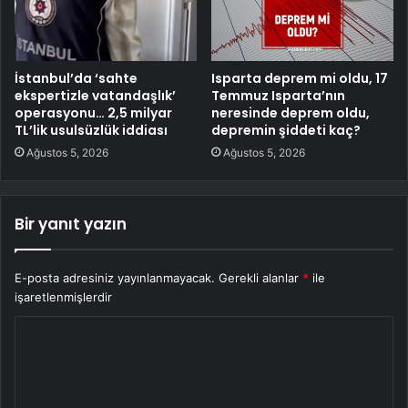
İstanbul’da ‘sahte
Isparta deprem mi oldu, 17
ekspertizle vatandaşlık’
Temmuz Isparta’nın
operasyonu… 2,5 milyar
neresinde deprem oldu,
TL’lik usulsüzlük iddiası
depremin şiddeti kaç?
Ağustos 5, 2026
Ağustos 5, 2026
Bir yanıt yazın
E-posta adresiniz yayınlanmayacak.
Gerekli alanlar
*
ile
işaretlenmişlerdir
Y
o
r