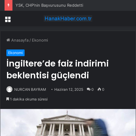
YSK, CHP’nin Başvurusunu Reddetti
Menü
Anasayfa
/
Ekonomi
Ekonomi
İngiltere’de faiz indirimi
beklentisi güçlendi
NURCAN BAYRAM
Haziran 12, 2025
0
0
1 dakika okuma süresi