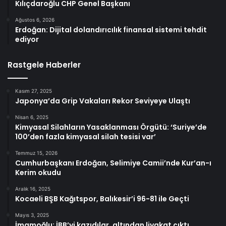
Kılıçdaroğlu CHP Genel Başkanı
Ağustos 6, 2026
Erdoğan: Dijital dolandırıcılık finansal sistemi tehdit
ediyor
Rastgele Haberler
Kasım 27, 2025
Japonya’da Grip Vakaları Rekor Seviyeye Ulaştı
Nisan 6, 2025
Kimyasal Silahların Yasaklanması Örgütü: ‘Suriye’de
100’den fazla kimyasal silah tesisi var’
Temmuz 15, 2026
Cumhurbaşkanı Erdoğan, Selimiye Camii’nde Kur’an-ı
Kerim okudu
Aralık 16, 2025
Kocaeli BŞB Kağıtspor, Balıkesir’i 96-81 ile Geçti
Mayıs 3, 2025
İmamoğlu: İBB’yi kazıdılar, altından liyakat çıktı