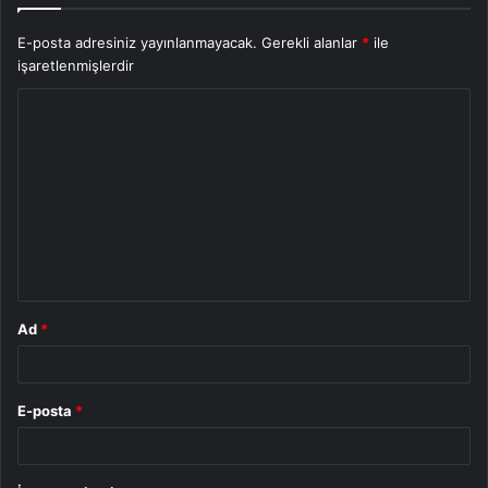
E-posta adresiniz yayınlanmayacak.
Gerekli alanlar
*
ile
işaretlenmişlerdir
Y
o
r
u
m
*
Ad
*
E-posta
*