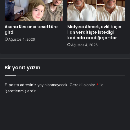
Asena Keskinci tesettüre
Midyeci Ahmet, evlilik için
girdi
ilan verdi! İşte istediği
kadında aradığı şartlar
Ağustos 4, 2026
Ağustos 4, 2026
Bir yanıt yazın
E-posta adresiniz yayınlanmayacak.
Gerekli alanlar
*
ile
işaretlenmişlerdir
Y
o
r
u