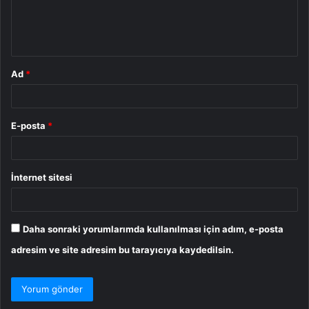
m
*
Ad
*
E-posta
*
İnternet sitesi
Daha sonraki yorumlarımda kullanılması için adım, e-posta
adresim ve site adresim bu tarayıcıya kaydedilsin.