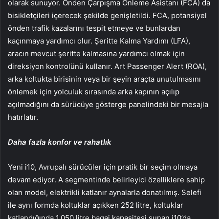
olarak sunuyor. Önden Çarpışma Önleme Asistanı (FCA) da
bisikletçileri içerecek şekilde genişletildi. FCA, potansiyel
önden trafik kazalarını tespit etmeye ve bunlardan
kaçınmaya yardımcı olur. Şeritte Kalma Yardımı (LFA),
aracın mevcut şeritte kalmasına yardımcı olmak için
direksiyon kontrolünü kullanır. Art Passenger Alert (ROA),
arka koltukta birisinin veya bir şeyin araçta unutulmasını
önlemek için yolculuk sırasında arka kapının açılıp
açılmadığını da sürücüye gösterge panelindeki bir mesajla
hatırlatır.
Daha fazla konfor ve rahatlık
Yeni i10, Avrupalı ​​sürücüler için pratik bir seçim olmaya
devam ediyor. A segmentinde belirleyici özelliklere sahip
olan model, elektrikli katlanır aynalarla donatılmış. Selefi
ile aynı formda koltuklar açıkken 252 litre, koltuklar
katlandığında 1.050 litre bagaj kapasitesi sunan i10’da