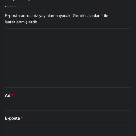
E-posta adresiniz yayınlanmayacak.
Gerekli alanlar
*
ile
işaretlenmişlerdir
Y
o
r
u
m
*
Ad
*
E-posta
*