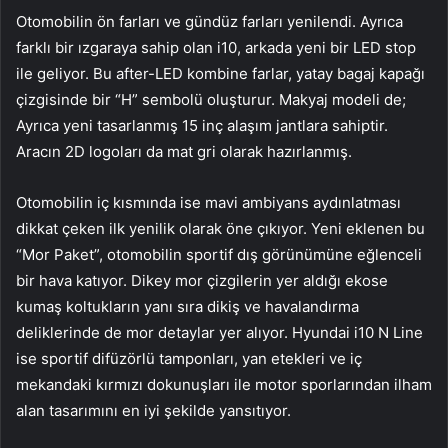
Otomobilin ön farları ve gündüz farları yenilendi. Ayrıca
farklı bir ızgaraya sahip olan i10, arkada yeni bir LED stop
ile geliyor. Bu after-LED kombine farlar, yatay bagaj kapağı
çizgisinde bir “H” sembolü oluşturur. Makyaj modeli de;
Ayrıca yeni tasarlanmış 15 inç alaşım jantlara sahiptir.
Aracın 2D logoları da mat gri olarak hazırlanmış.
Otomobilin iç kısmında ise mavi ambiyans aydınlatması
dikkat çeken ilk yenilik olarak öne çıkıyor. Yeni eklenen bu
“Mor Paket”, otomobilin sportif dış görünümüne eğlenceli
bir hava katıyor. Dikey mor çizgilerin yer aldığı ekose
kumaş koltukların yanı sıra dikiş ve havalandırma
deliklerinde de mor detaylar yer alıyor. Hyundai i10 N Line
ise sportif difüzörlü tamponları, yan etekleri ve iç
mekandaki kırmızı dokunuşları ile motor sporlarından ilham
alan tasarımını en iyi şekilde yansıtıyor.