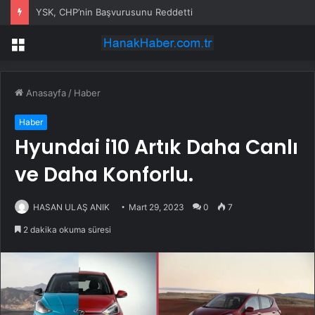
YSK, CHP’nin Başvurusunu Reddetti
Menü
Anasayfa
/
Haber
Haber
Hyundai i10 Artık Daha Canlı
ve Daha Konforlu.
HASAN ULAŞ ANIK
Mart 29, 2023
0
7
2 dakika okuma süresi