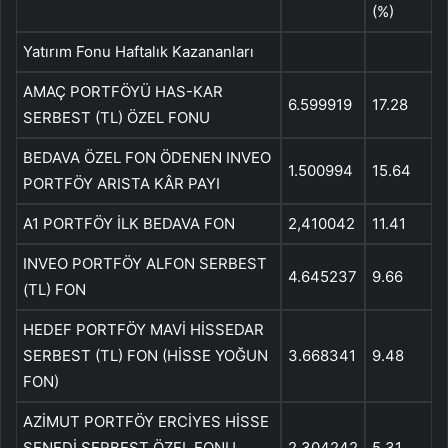
(%)
Yatırım Fonu Haftalık Kazananları
AMAÇ PORTFÖYÜ HAS-KAR
6.599919
17.28
SERBEST (TL) ÖZEL FONU
BEDAVA ÖZEL FON ÖDENEN INVEO
1.500994
15.64
PORTFÖY ARISTA KÂR PAYI
A1 PORTFÖY İLK BEDAVA FON
2,410042
11.41
INVEO PORTFÖY ALFON SERBEST
4.645237
9.66
(TL) FON
HEDEF PORTFÖY MAVİ HİSSEDAR
SERBEST (TL) FON (HİSSE YOĞUN
3.668341
9.48
FON)
AZİMUT PORTFÖY ERCİYES HİSSE
SENEDİ SERBEST ÖZEL FONU
2,304242
5.31