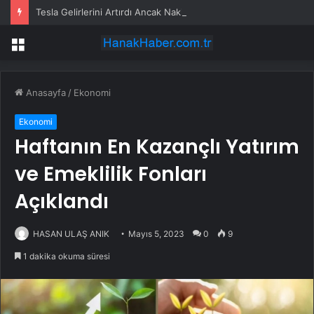
Tesla Gelirlerini Artırdı Ancak Nakit Akışında Sıkıntı Yaşıyor
Menü
Anasayfa
/
Ekonomi
Ekonomi
Haftanın En Kazançlı Yatırım
ve Emeklilik Fonları
Açıklandı
HASAN ULAŞ ANIK
Mayıs 5, 2023
0
9
1 dakika okuma süresi