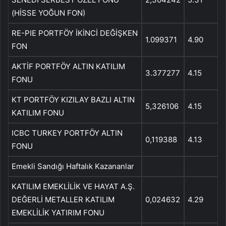
(HİSSE YOĞUN FON)
RE-PIE PORTFÖY İKİNCİ DEĞİŞKEN
1.099371
4.90
FON
AKTİF PORTFÖY ALTIN ​​KATILIM
3.377277
4.15
FONU
KT PORTFÖY KIZILAY BAZLI ALTIN ​​
5,326106
4.15
KATILIM FONU
ICBC TURKEY PORTFÖY ALTIN ​​
0,119388
4.13
FONU
Emekli Sandığı Haftalık Kazananlar
KATILIM EMEKLİLİK VE HAYAT A.Ş.
DEĞERLİ METALLER KATILIM
0,024632
4.29
EMEKLİLİK YATIRIM FONU