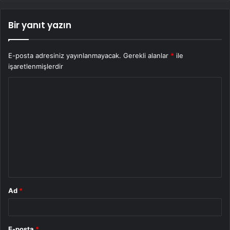
Bir yanıt yazın
E-posta adresiniz yayınlanmayacak.
Gerekli alanlar
*
ile
işaretlenmişlerdir
Y
o
r
u
m
*
Ad
*
E-posta
*