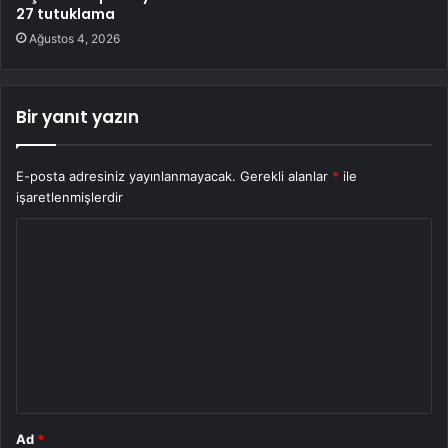
27 tutuklama
Ağustos 4, 2026
Bir yanıt yazın
E-posta adresiniz yayınlanmayacak.
Gerekli alanlar
*
ile
işaretlenmişlerdir
Y
o
r
u
m
*
Ad
*