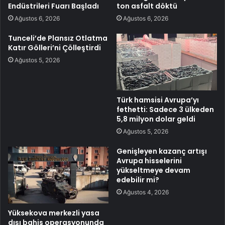
Endüstrileri Fuarı Başladı
ton asfalt döktü
Ağustos 6, 2026
Ağustos 6, 2026
Tunceli’de Plansız Otlatma
Katır Gölleri’ni Çölleştirdi
Ağustos 5, 2026
Türk hamsisi Avrupa’yı
fethetti: Sadece 3 ülkeden
5,8 milyon dolar geldi
Ağustos 5, 2026
Genişleyen kazanç artışı
Avrupa hisselerini
yükseltmeye devam
edebilir mi?
Ağustos 4, 2026
Yüksekova merkezli yasa
dışı bahis operasyonunda