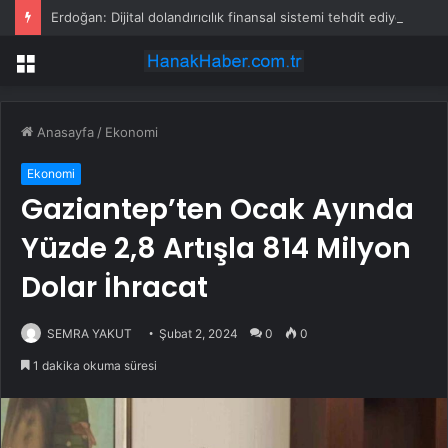
Erdoğan: Dijital dolandırıcılık finansal sistemi tehdit ediyor
Menü
Anasayfa
/
Ekonomi
Ekonomi
Gaziantep’ten Ocak Ayında
Yüzde 2,8 Artışla 814 Milyon
Dolar İhracat
SEMRA YAKUT
Şubat 2, 2024
0
0
1 dakika okuma süresi