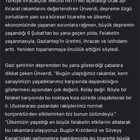
Türkiye İhracatçılar Meclisi’nin (TİM) açıkladığı ocak ayı
ihracat rakamlarını değerlendiren Ünverdi, depreme özgü
zorlukların yanı sıra küresel ticarette ve ülkemiz
ekonomisinde yaşanan sorunlara rağmen, büyük depremin
yaşandığı 6 Şubat’tan bu yana geçen yılda, Felaketin
yaşanmasıyla, Gaziantep’in üretimi, ihracatı ve istihdamı
arttı. Yeniden toparlanmaya öncülük ettiğini söyledi.
Gazi şehrinin depremden bu yana gösterdiği çabalara
dikkat çeken Ünverdi, “Bugün ulaştığımız rakamlar, kent
sanayimizin yaşadıklarımız karşısında dayanıklılığını
göstermesi açısından çok değerli. Kolay değil. Böyle bir
felaket karşısında bu noktaya kısa sürede ulaşabilecek bir
il. Uluslararası pazardaki rakiplerimiz normal
konjonktürden etkilenirken biz bunun üstündeyiz.”
“Ülkemizin yaşadığı en büyük felaketin etkilerini atlatarak
bu rakamlara ulaşıyoruz. Bugün Kızıldeniz ve Süveyş
Kanalı’ndaki gelişmelere baktığımızda dış ticarette büyük