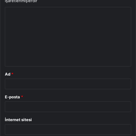
işaretlenmişlerdir
Y
o
r
u
m
*
Ad
*
E-posta
*
İnternet sitesi