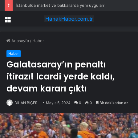
İstanbul’da market ve bakkallarda yeni uygulama devreye girdi
Menü
Anasayfa
/
Haber
Haber
Galatasaray’ın penaltı
itirazı! Icardi yerde kaldı,
devam kararı çıktı
DİLAN BİÇER
Mayıs 5, 2024
0
0
Bir dakikadan az