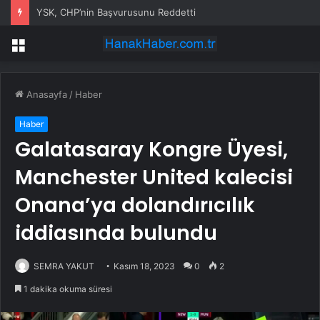
YSK, CHP’nin Başvurusunu Reddetti
Menü
Anasayfa
/
Haber
Haber
Galatasaray Kongre Üyesi,
Manchester United kalecisi
Onana’ya dolandırıcılık
iddiasında bulundu
SEMRA YAKUT
Kasım 18, 2023
0
2
1 dakika okuma süresi