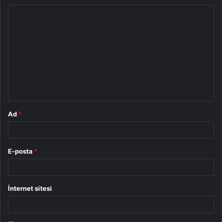
Y
o
r
u
m
*
Ad
*
E-posta
*
İnternet sitesi