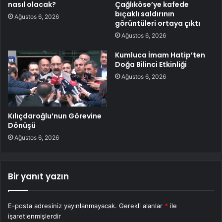
nasıl olacak?
Çağlıköse’ye kafede
bıçaklı saldırının
Ağustos 6, 2026
görüntüleri ortaya çıktı
Ağustos 6, 2026
Kumluca İmam Hatip’ten
Doğa Bilinci Etkinliği
Ağustos 6, 2026
Kılıçdaroğlu’nun Görevine
Dönüşü
Ağustos 6, 2026
Bir yanıt yazın
E-posta adresiniz yayınlanmayacak.
Gerekli alanlar
*
ile
işaretlenmişlerdir