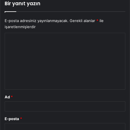
Bir yanıt yazın
E-posta adresiniz yayınlanmayacak.
Gerekli alanlar
*
ile
işaretlenmişlerdir
Y
o
r
u
m
*
Ad
*
E-posta
*