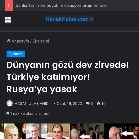
Şanlıurfa’nın en büyük rekreasyon projelerinden biri hayata geçiyor
Menü
Anasayfa
/
Ekonomi
Ekonomi
Dünyanın gözü dev zirvede!
Türkiye katılmıyor!
Rusya’ya yasak
HASAN ULAŞ ANIK
Ocak 16, 2023
0
10
1 dakika okuma süresi