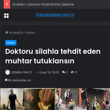
İsrail’den Lübnan’a Hızlandırılmış Saldırılar
Menü
Anasayfa
/
Haber
Haber
Doktoru silahla tehdit eden
muhtar tutuklansın
SEMRA YAKUT
Ocak 19, 2023
0
11
Bir dakikadan az