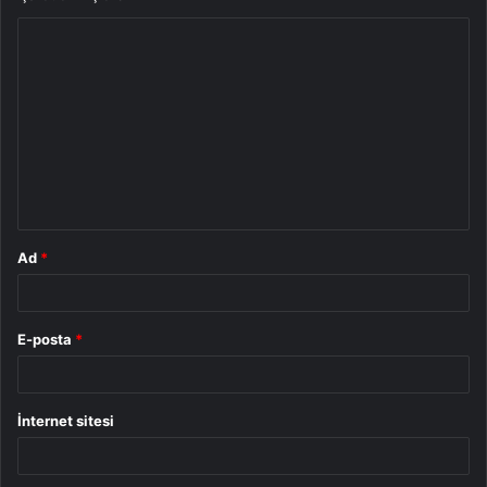
Y
o
r
u
m
*
Ad
*
E-posta
*
İnternet sitesi