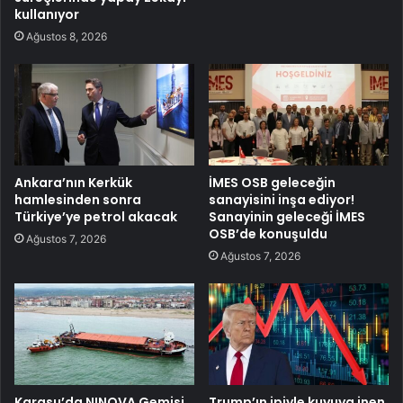
kullanıyor
Ağustos 8, 2026
Ankara’nın Kerkük
İMES OSB geleceğin
hamlesinden sonra
sanayisini inşa ediyor!
Türkiye’ye petrol akacak
Sanayinin geleceği İMES
OSB’de konuşuldu
Ağustos 7, 2026
Ağustos 7, 2026
Karasu’da NINOVA Gemisi
Trump’ın ipiyle kuyuya inen