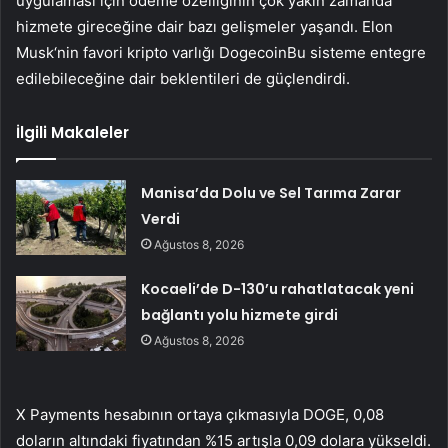
uygulaması için ödeme özelliğinin çok yakın zamanda
hizmete gireceğine dair bazı gelişmeler yaşandı.
Elon
Musk
‘nin favori kripto varlığı
Dogecoin
Bu sisteme entegre
edilebileceğine dair beklentileri de güçlendirdi.
İlgili Makaleler
Manisa’da Dolu ve Sel Tarıma Zarar
Verdi
Ağustos 8, 2026
Kocaeli’de D-130’u rahatlatacak yeni
bağlantı yolu hizmete girdi
Ağustos 8, 2026
X Payments hesabının ortaya çıkmasıyla DOGE, 0,08
doların altındaki fiyatından %15 artışla 0,09 dolara yükseldi.