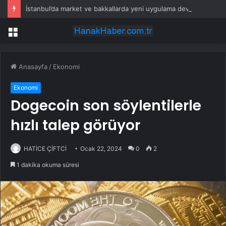
İstanbul’da market ve bakkallarda yeni uygulama devreye girdi
Menü
Anasayfa
/
Ekonomi
Ekonomi
Dogecoin son söylentilerle
hızlı talep görüyor
HATİCE ÇİFTCİ
Ocak 22, 2024
0
2
1 dakika okuma süresi