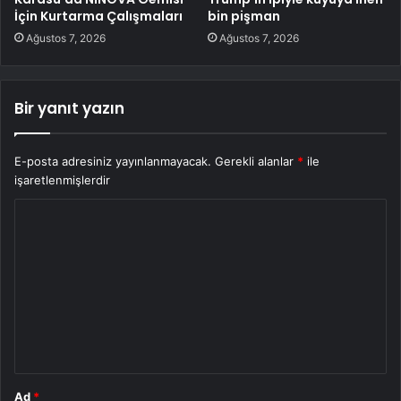
İçin Kurtarma Çalışmaları
bin pişman
Ağustos 7, 2026
Ağustos 7, 2026
Bir yanıt yazın
E-posta adresiniz yayınlanmayacak.
Gerekli alanlar
*
ile
işaretlenmişlerdir
Y
o
r
u
m
*
Ad
*