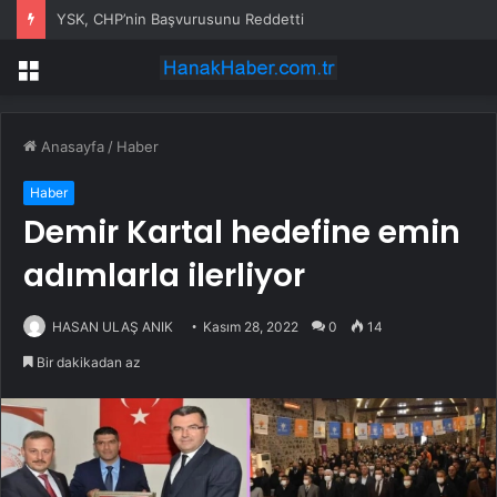
YSK, CHP’nin Başvurusunu Reddetti
Menü
Anasayfa
/
Haber
Haber
Demir Kartal hedefine emin
adımlarla ilerliyor
HASAN ULAŞ ANIK
Kasım 28, 2022
0
14
Bir dakikadan az