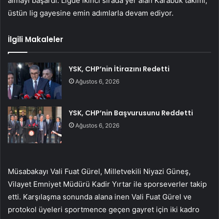
almayı başardı. Ligde ikinci sırada yer alan Karabük takımı,
üstün lig gayesine emin adımlarla devam ediyor.
İlgili Makaleler
YSK, CHP’nin İtirazını Redetti
Ağustos 6, 2026
YSK, CHP’nin Başvurusunu Reddetti
Ağustos 6, 2026
Müsabakayı Vali Fuat Gürel, Milletvekili Niyazi Güneş,
Vilayet Emniyet Müdürü Kadir Yırtar ile sporseverler takip
etti. Karşılaşma sonunda alana inen Vali Fuat Gürel ve
protokol üyeleri sportmence geçen gayret için iki kadro