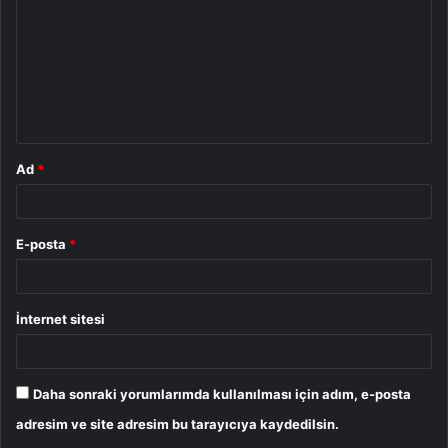
r
u
m
*
Ad
*
E-posta
*
İnternet sitesi
Daha sonraki yorumlarımda kullanılması için adım, e-posta
adresim ve site adresim bu tarayıcıya kaydedilsin.