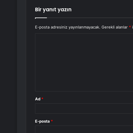
Bir yanıt yazın
E-posta adresiniz yayınlanmayacak.
Gerekli alanlar
*
i
Y
o
r
u
m
*
Ad
*
E-posta
*