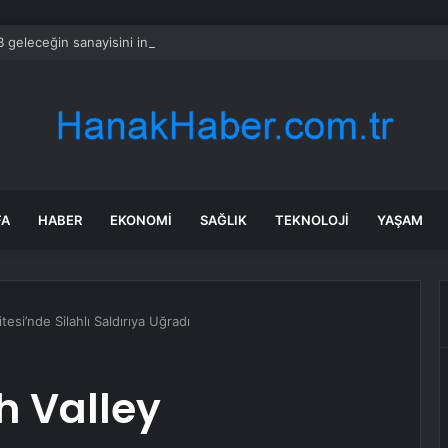
 geleceğin sanayisini inşa ediyor! Sanayinin geleceği İMES OSB’de konu
FA
HABER
EKONOMI
SAĞLIK
TEKNOLOJI
YAŞAM
tesi’nde Silahlı Saldırıya Uğradı
h Valley