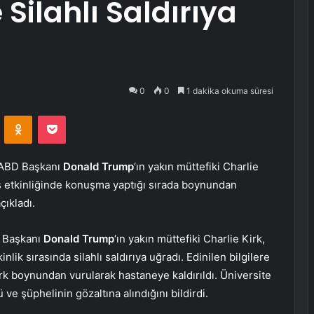
 Silahlı Saldırıya
0
0
1 dakika okuma süresi
VKontakte
Odnoklassniki
Pocket
 ABD Başkanı
Donald Trump
‘ın yakın müttefiki Charlie
üs etkinliğinde konuşma yaptığı sırada boynundan
çıkladı.
D Başkanı
Donald Trump
‘ın yakın müttefiki Charlie Kirk,
nlik sırasında silahlı saldırıya uğradı. Edinilen bilgilere
Kirk boynundan vurularak hastaneye kaldırıldı. Üniversite
 ve şüphelinin gözaltına alındığını bildirdi.