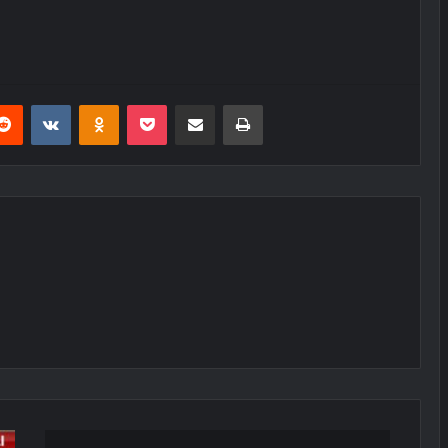
erest
Reddit
VKontakte
Odnoklassniki
Pocket
E-Posta ile paylaş
Yazdır