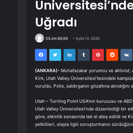
Üniversitesi’nde
Uğradı
DİLAN BİÇER
Eylül 13, 2025
Facebook
Twitter
LinkedIn
Tumblr
Pinterest
Reddit
(ANKARA)-
Muhafazakar yorumcu ve aktivist,
Kirk, Utah Valley Üniversitesi’tesindeki kamp
vuruldu. Polis, saldırganın gözaltına alındığını a
Utah – Turning Point USA’nın kurucusu ve AB
Utah Valley Üniversitesi’nde düzenlediği bir etki
göre, etkinlik esnasında tek el ateş edildi ve 
yetkilileri, olayla ilgili soruşturmanın sürdüğünü