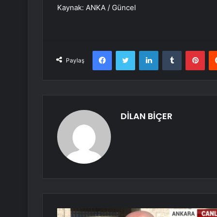
Kaynak: ANKA / Güncel
Facebook
Twitter
LinkedIn
Tumblr
Pint
Paylaş
DİLAN BİÇER