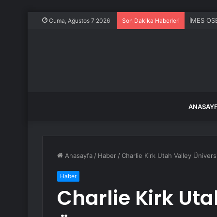
İMES OSB
Cuma, Ağustos 7 2026
Son Dakika Haberleri
ANASAY
Anasayfa
/
Haber
/
Charlie Kirk Utah Valley Üniversi
Haber
Charlie Kirk Uta