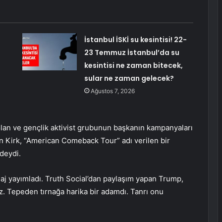
İstanbul İSKİ su kesintisi! 22-
23 Temmuz İstanbul’da su
kesintisi ne zaman bitecek,
sular ne zaman gelecek?
Ağustos 7, 2026
 olan ve gençlik aktivist grubunun başkanın kampanyaları
en Kirk, “American Comeback Tour” adı verilen bir
edeydi.
aj yayımladı. Truth Social’dan paylaşım yapan Trump,
z. Tepeden tırnağa harika bir adamdı. Tanrı onu