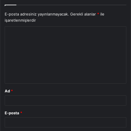
E-posta adresiniz yayınlanmayacak.
Gerekli alanlar
*
ile
işaretlenmişlerdir
Y
o
r
u
m
*
Ad
*
E-posta
*