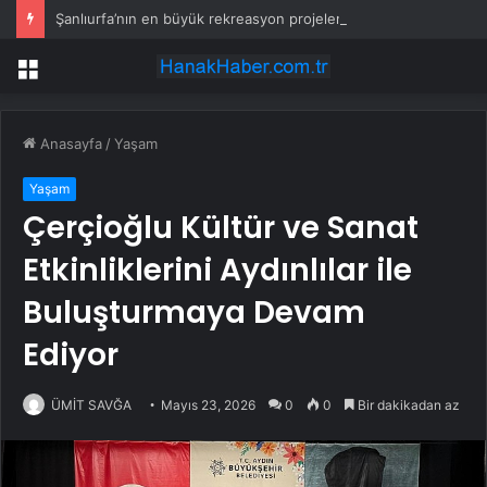
Şanlıurfa’nın en büyük rekreasyon projelerinden biri hayata geçiyor
Menü
Anasayfa
/
Yaşam
Yaşam
Çerçioğlu Kültür ve Sanat
Etkinliklerini Aydınlılar ile
Buluşturmaya Devam
Ediyor
ÜMİT SAVĞA
Mayıs 23, 2026
0
0
Bir dakikadan az