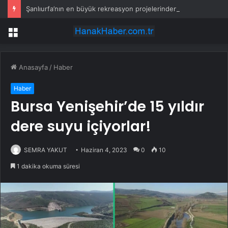
Şanlıurfa’nın en büyük rekreasyon projelerinden biri hayata geçiyor
Menü
Anasayfa
/
Haber
Haber
Bursa Yenişehir’de 15 yıldır
dere suyu içiyorlar!
SEMRA YAKUT
Haziran 4, 2023
0
10
1 dakika okuma süresi