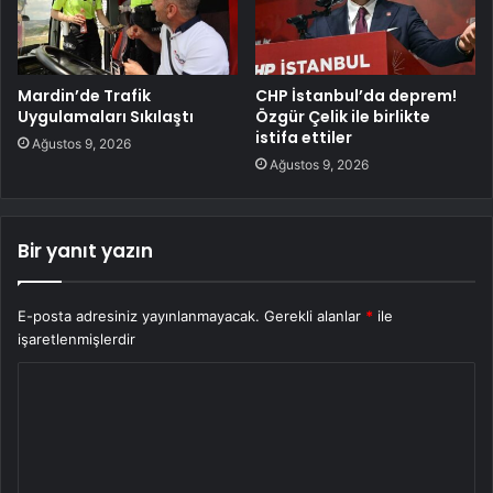
Mardin’de Trafik
CHP İstanbul’da deprem!
Uygulamaları Sıkılaştı
Özgür Çelik ile birlikte
istifa ettiler
Ağustos 9, 2026
Ağustos 9, 2026
Bir yanıt yazın
E-posta adresiniz yayınlanmayacak.
Gerekli alanlar
*
ile
işaretlenmişlerdir
Y
o
r
u