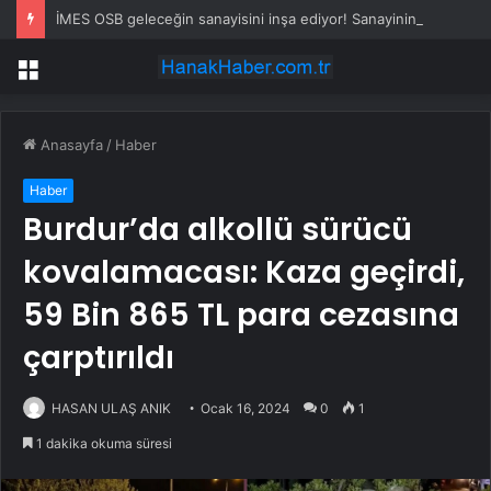
İMES OSB geleceğin sanayisini inşa ediyor! Sanayinin geleceği İMES OSB’de konuşuldu
Menü
Anasayfa
/
Haber
Haber
Burdur’da alkollü sürücü
kovalamacası: Kaza geçirdi,
59 Bin 865 TL para cezasına
çarptırıldı
HASAN ULAŞ ANIK
Ocak 16, 2024
0
1
1 dakika okuma süresi