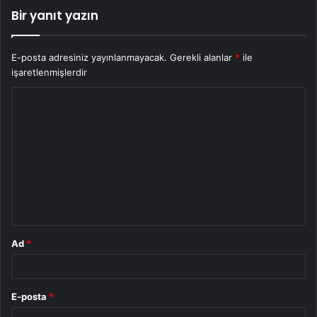
Bir yanıt yazın
E-posta adresiniz yayınlanmayacak.
Gerekli alanlar
*
ile
işaretlenmişlerdir
Y
o
r
u
m
*
Ad
*
E-posta
*