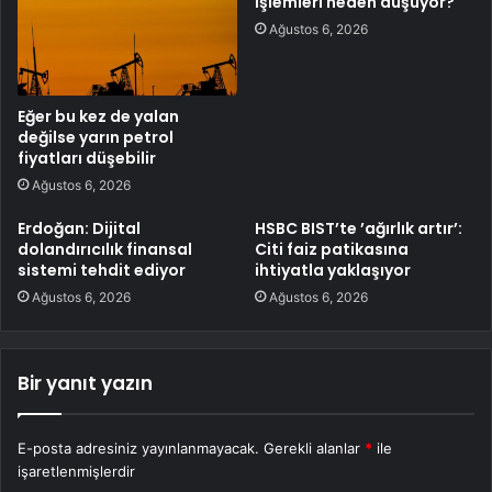
İşlemleri neden düşüyor?
Ağustos 6, 2026
Eğer bu kez de yalan
değilse yarın petrol
fiyatları düşebilir
Ağustos 6, 2026
Erdoğan: Dijital
HSBC BIST’te ’ağırlık artır’:
dolandırıcılık finansal
Citi faiz patikasına
sistemi tehdit ediyor
ihtiyatla yaklaşıyor
Ağustos 6, 2026
Ağustos 6, 2026
Bir yanıt yazın
E-posta adresiniz yayınlanmayacak.
Gerekli alanlar
*
ile
işaretlenmişlerdir