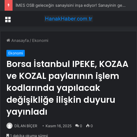
İMES OSB geleceğin sanayisini inşa ediyor! Sanayinin geleceği İMES OSB’de konuşuldu
Menü
Anasayfa
/
Ekonomi
Ekonomi
Borsa İstanbul IPEKE, KOZAA
ve KOZAL paylarının işlem
kodlarında yapılacak
değişikliğe ilişkin duyuru
yayınladı
DİLAN BİÇER
Kasım 16, 2025
0
0
1 dakika okuma süresi