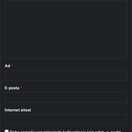
Y
o
r
u
m
*
Ad
*
E-posta
*
İnternet sitesi