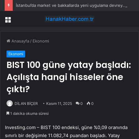
İstanbul’da market ve bakkallarda yeni uygulama devreye girdi
Menü
Anasayfa
/
Ekonomi
Ekonomi
BIST 100 güne yatay başladı:
Açılışta hangi hisseler öne
çıktı?
DİLAN BİÇER
Kasım 11, 2025
0
0
1 dakika okuma süresi
Investing.com –
BIST 100
endeksi, güne %0,09 oranında
sınırlı bir değişimle 11.082,74 puandan başladı. Yatay