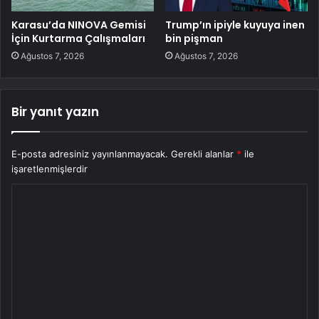
Karasu’da NINOVA Gemisi
Trump’ın ipiyle kuyuya inen
İçin Kurtarma Çalışmaları
bin pişman
Ağustos 7, 2026
Ağustos 7, 2026
Bir yanıt yazın
E-posta adresiniz yayınlanmayacak.
Gerekli alanlar
*
ile
işaretlenmişlerdir
Y
o
r
u
m
*