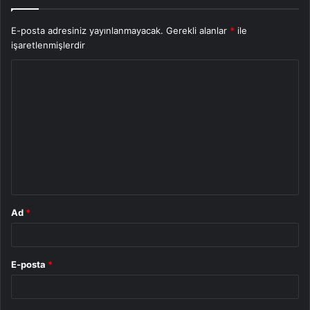
E-posta adresiniz yayınlanmayacak.
Gerekli alanlar
*
ile
işaretlenmişlerdir
Y
o
r
u
m
*
Ad
*
E-posta
*