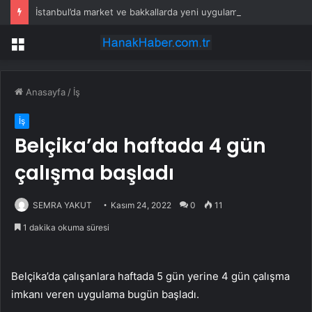
İstanbul’da market ve bakkallarda yeni uygulama devreye girdi
Menü
Anasayfa
/
İş
İş
Belçika’da haftada 4 gün
çalışma başladı
SEMRA YAKUT
Kasım 24, 2022
0
11
1 dakika okuma süresi
Belçika’da çalışanlara haftada 5 gün yerine 4 gün çalışma
imkanı veren uygulama bugün başladı.