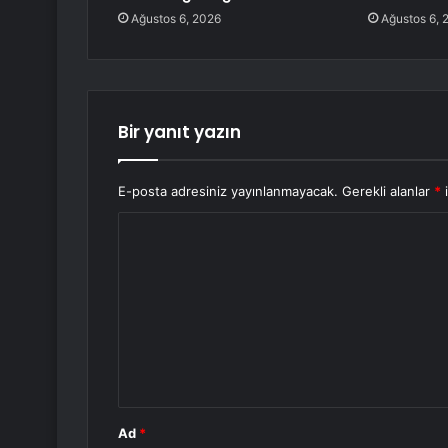
Ağustos 6, 2026
Ağustos 6, 
Bir yanıt yazın
E-posta adresiniz yayınlanmayacak.
Gerekli alanlar
*
i
Y
o
r
u
m
*
Ad
*