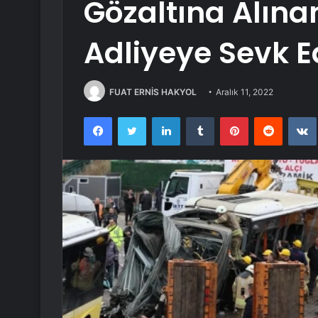
Gözaltına Alın
Adliyeye Sevk Ed
FUAT ERNİS HAKYOL
Aralık 11, 2022
Facebook
Twitter
LinkedIn
Tumblr
Pinterest
Reddit