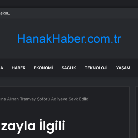
kanı Numan Kurtulmuş, İyi Parti Genel Başkanı Dervişoğlu’nu Ziyaret Ett
FA
HABER
EKONOMI
SAĞLIK
TEKNOLOJI
YAŞAM
ltına Alınan Tramvay Şoförü Adliyeye Sevk Edildi
ayla İlgili