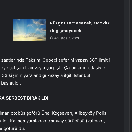
Rüzgar sert esecek, sıcaklık
değişmeyecek
Ağustos 7, 2026
saatlerinde Taksim-Cebeci seferini yapan 36T limitli
ye çalışan tramvayla çarpıştı. Çarpmanın etkisiyle
3 kişinin yaralandığı kazayla ilgili İstanbul
başlatıldı.
RA SERBEST BIRAKILDI
alınan otobüs şoförü Ünal Koçseven, Alibeyköy Polis
kıldı. Kazada yaralanan tramvay sürücüsü (vatman),
e götürüldü.