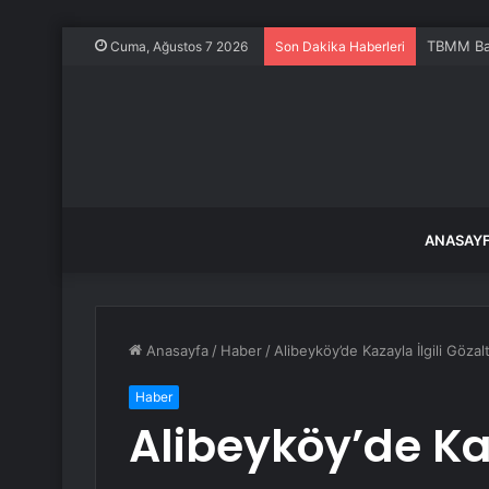
TBMM Baş
Cuma, Ağustos 7 2026
Son Dakika Haberleri
ANASAY
Anasayfa
/
Haber
/
Alibeyköy’de Kazayla İlgili Göza
Haber
Alibeyköy’de Kaz