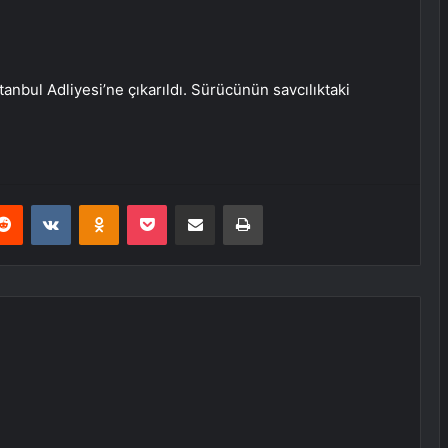
tanbul Adliyesi’ne çıkarıldı. Sürücünün savcılıktaki
erest
Reddit
VKontakte
Odnoklassniki
Pocket
E-Posta ile paylaş
Yazdır