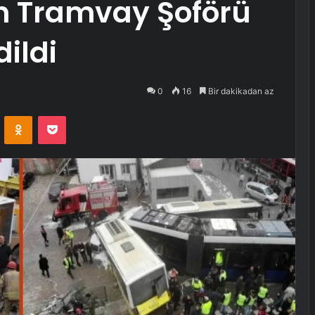
an Tramvay Şoförü
ildi
0
16
Bir dakikadan az
VKontakte
Odnoklassniki
Pocket