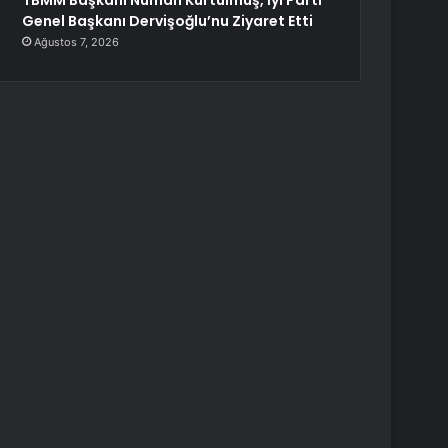
TBMM Başkanı Numan Kurtulmuş, İyi Parti
Genel Başkanı Dervişoğlu’nu Ziyaret Etti
Ağustos 7, 2026