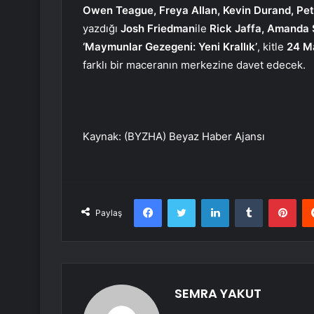
Owen Teague, Freya Allan, Kevin Durand, Pe
yazdığı
Josh Friedman
ile
Rick Jaffa, Amanda 
‘Maymunlar Gezegeni: Yeni Krallık’
, kitle
24 M
farklı bir maceranın merkezine davet edecek.
Kaynak: (BYZHA) Beyaz Haber Ajansı
Facebook
Twitter
LinkedIn
Tumblr
Pint
Paylaş
SEMRA YAKUT