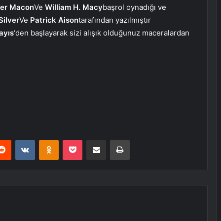
ter Macon
Ve
William H. Macy
başrol oynadığı ve
Silver
Ve
Patrick Aison
tarafından yazılmıştır
ayıs
‘den başlayarak sizi alışık olduğunuz maceralardan
erest
Reddit
VKontakte
Odnoklassniki
Pocket
E-Posta ile paylaş
Yazdır