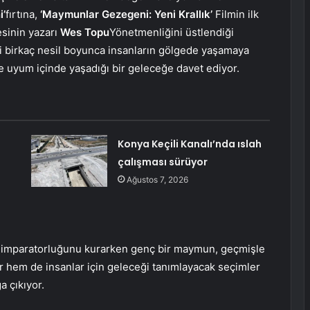
i’
fırtına,
‘Maymunlar Gezegeni: Yeni Krallık’
Filmin ilk
esinin yazarı
Wes Topu
Yönetmenliğini üstlendiği
ki birkaç nesil boyunca insanların gölgede yaşamaya
e uyum içinde yaşadığı bir geleceğe davet ediyor.
Konya Keçili Kanalı’nda ıslah
çalışması sürüyor
Ağustos 7, 2026
 imparatorluğunu kurarken genç bir maymun, geçmişle
r hem de insanlar için geleceği tanımlayacak seçimler
 çıkıyor.