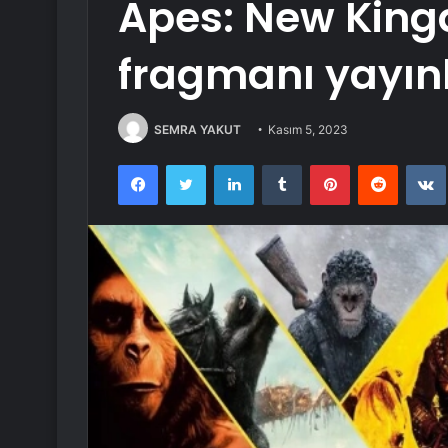
Apes: New Kingd
fragmanı yayın
SEMRA YAKUT
Kasım 5, 2023
Facebook
Twitter
LinkedIn
Tumblr
Pinterest
Reddit