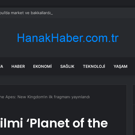
bul’da market ve bakkallarda yeni uygulama devreye girdi
FA
HABER
EKONOMI
SAĞLIK
TEKNOLOJI
YAŞAM
the Apes: New Kingdom’ın ilk fragmanı yayınlandı
lmi ‘Planet of the