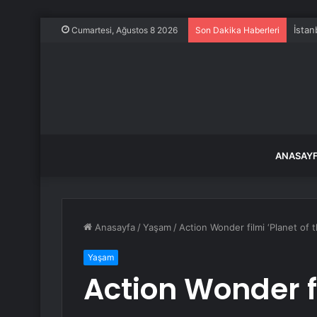
İstan
Cumartesi, Ağustos 8 2026
Son Dakika Haberleri
ANASAY
Anasayfa
/
Yaşam
/
Action Wonder filmi ‘Planet of 
Yaşam
Action Wonder fi