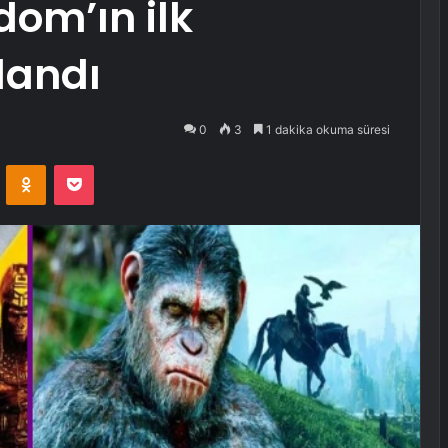
om’ın ilk
landı
0
3
1 dakika okuma süresi
VKontakte
Odnoklassniki
Pocket