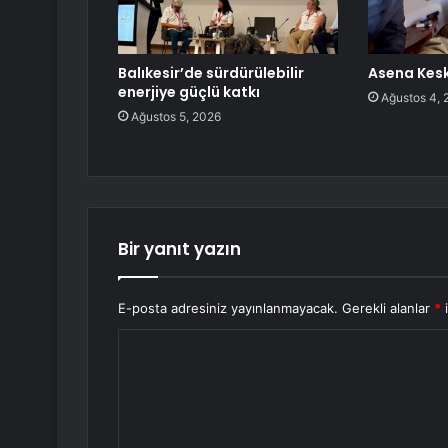
Balıkesir’de sürdürülebilir
Asena Kesk
enerjiye güçlü katkı
Ağustos 4, 
Ağustos 5, 2026
Bir yanıt yazın
E-posta adresiniz yayınlanmayacak.
Gerekli alanlar
*
i
Y
o
r
u