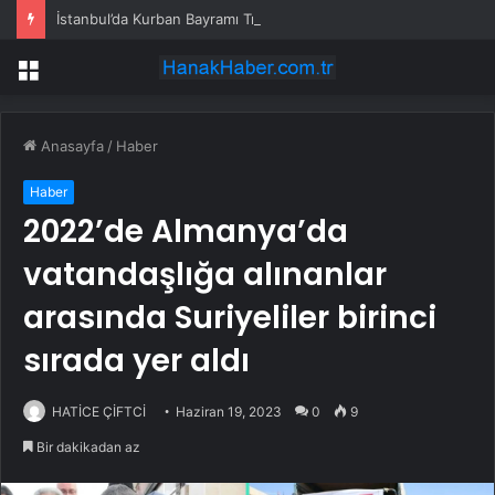
İstanbul’da Kurban Bayramı Trafik Yoğunluğu
Menü
Anasayfa
/
Haber
Haber
2022’de Almanya’da
vatandaşlığa alınanlar
arasında Suriyeliler birinci
sırada yer aldı
HATİCE ÇİFTCİ
Haziran 19, 2023
0
9
Bir dakikadan az